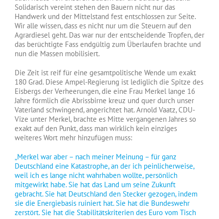
Solidarisch vereint stehen den Bauern nicht nur das
Handwerk und der Mittelstand fest entschlossen zur Seite.
Wir alle wissen, dass es nicht nur um die Steuern auf den
Agrardiesel geht. Das war nur der entscheidende Tropfen, der
das berüchtigte Fass endgültig zum Überlaufen brachte und
nun die Massen mobilisiert.
Die Zeit ist reif für eine gesamtpolitische Wende um exakt
180 Grad. Diese Ampel-Regierung ist lediglich die Spitze des
Eisbergs der Verheerungen, die eine Frau Merkel lange 16
Jahre förmlich die Abrissbirne kreuz und quer durch unser
Vaterland schwingend, angerichtet hat. Arnold Vaatz, CDU-
Vize unter Merkel, brachte es Mitte vergangenen Jahres so
exakt auf den Punkt, dass man wirklich kein einziges
weiteres Wort mehr hinzufügen muss:
„Merkel war aber – nach meiner Meinung – für ganz
Deutschland eine Katastrophe, an der ich peinlicherweise,
weil ich es lange nicht wahrhaben wollte, persönlich
mitgewirkt habe. Sie hat das Land um seine Zukunft
gebracht. Sie hat Deutschland den Stecker gezogen, indem
sie die Energiebasis ruiniert hat. Sie hat die Bundeswehr
zerstört. Sie hat die Stabilitätskriterien des Euro vom Tisch