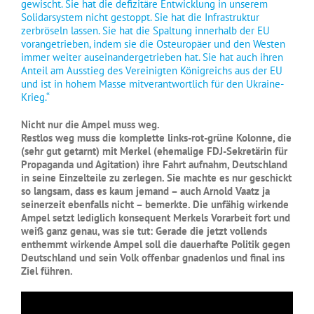
gewischt. Sie hat die defizitäre Entwicklung in unserem
Solidarsystem nicht gestoppt. Sie hat die Infrastruktur
zerbröseln lassen. Sie hat die Spaltung innerhalb der EU
vorangetrieben, indem sie die Osteuropäer und den Westen
immer weiter auseinandergetrieben hat. Sie hat auch ihren
Anteil am Ausstieg des Vereinigten Königreichs aus der EU
und ist in hohem Masse mitverantwortlich für den Ukraine-
Krieg.“
Nicht nur die Ampel muss weg.
Restlos weg muss die komplette links-rot-grüne Kolonne, die
(sehr gut getarnt) mit Merkel (ehemalige FDJ-Sekretärin für
Propaganda und Agitation) ihre Fahrt aufnahm, Deutschland
in seine Einzelteile zu zerlegen. Sie machte es nur geschickt
so langsam, dass es kaum jemand – auch Arnold Vaatz ja
seinerzeit ebenfalls nicht – bemerkte. Die unfähig wirkende
Ampel setzt lediglich konsequent Merkels Vorarbeit fort und
weiß ganz genau, was sie tut: Gerade die jetzt vollends
enthemmt wirkende Ampel soll die dauerhafte Politik gegen
Deutschland und sein Volk offenbar gnadenlos und final ins
Ziel führen.