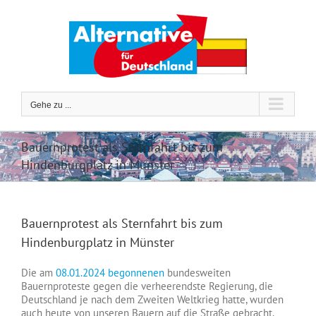
Zum
Inhalt
springen
Gehe zu ...
Bauernprotest als Sternfahrt bis zum
Hindenburgplatz in Münster
Bauernprotest als Sternfahrt bis zum
Hindenburgplatz in Münster
Die am
08.01.2024 begonnenen
bundesweiten
Bauernproteste gegen die verheerendste Regierung, die
Deutschland je nach dem Zweiten Weltkrieg hatte, wurden
auch heute von unseren Bauern auf die Straße gebracht.