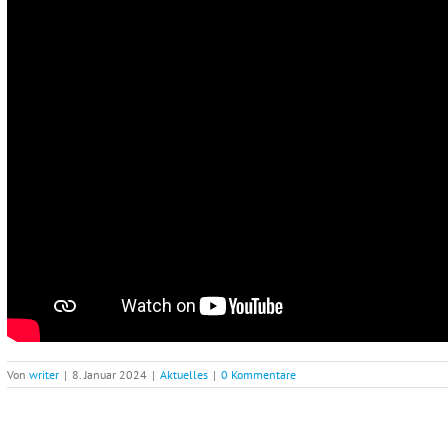
Von
writer
|
8. Januar 2024
|
Aktuelles
|
0 Kommentare