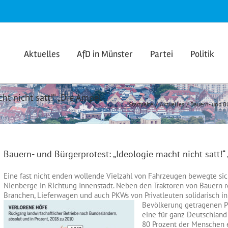
Aktuelles
AfD in Münster
Partei
Politik
ht nicht satt!“ „Die Ampel
Startseite
Aktuelles
Bauern- und Bü
Bauern- und Bürgerprotest: „Ideologie macht nicht satt!
Eine fast nicht enden wollende Vielzahl von Fahrzeugen bewegte si
Nienberge in Richtung Innenstadt. Neben den Traktoren von Bauern r
Branchen, Lieferwagen und auch PKWs von Privatleuten solidarisch i
Bevölkerung getragenen
P
eine für ganz Deutschland
80 Prozent der Menschen e