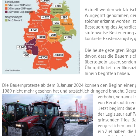
Aktuell werden wir faktisc
Würgegriff genommen, der 
solcher erkannt worden ist
Besteuerung des Agrardies
stufenweise Besteuerung a
konkrete Existenzängste, 
Die heute gezeigten Slog
davon, dass die Bauern sic
übertolpeln lassen, sonde
Übergriffigkeit der ökosoz
hinein begriffen haben.
Die Bauernproteste ab dem 8. Januar 2024 können den Beginn einer p
1989 nicht mehr gesehen hat und tatsächlich dringend braucht. Deuts
verbohrt, verrannt
i
von Berufspolitiker
„Jetzt beginnt das e
der Legislatur auf T
grinsenden Trios: B
vergesslichen und 
ein Ziel haben: die