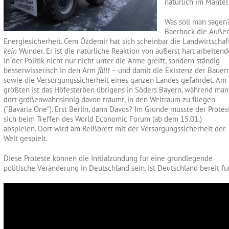
natürlich im Mantel 
Was soll man sagen?
Baerbock die Außen
Energiesicherheit. Cem Özdemir hat sich scheinbar die Landwirtschaf
kein
Wunder. Er ist die natürliche Reaktion von äußerst hart arbeit
in der
Politik nicht nur nicht unter die Arme greift, sondern ständig
besserwisserisch in den Arm
fällt
– und damit die Existenz der Bauer
sowie die Versorgungssicherheit eines ganzen Landes gefährdet. Am
größten ist das Höfesterben übrigens in Söders Bayern, während man
dort größenwahnsinnig davon träumt, in den Weltraum zu fliegen
(“Bavaria One”). Erst Berlin, dann Davos? Im Grunde müsste der Protes
sich beim Treffen des World Economic Forum (ab dem 15.01.)
abspielen. Dort wird am Reißbrett mit der Versorgungssicherheit der
Welt gespielt.
Diese Proteste können die Initialzündung für eine grundlegende
politische Veränderung in Deutschland sein. Ist Deutschland bereit 