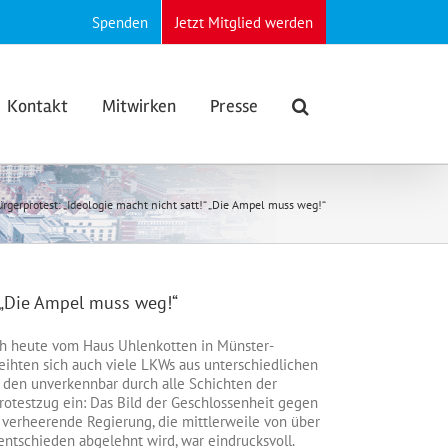
Spenden
Jetzt Mitglied werden
Kontakt
Mitwirken
Presse
rgerprotest: „Ideologie macht nicht satt!“ „Die Ampel muss weg!“
“ „Die Ampel muss weg!“
ch heute vom Haus Uhlenkotten in Münster-
eihten sich auch viele LKWs aus unterschiedlichen
n den unverkennbar durch alle Schichten der
rotestzug ein: Das Bild der Geschlossenheit gegen
 verheerende Regierung, die mittlerweile von über
ntschieden abgelehnt wird, war eindrucksvoll.