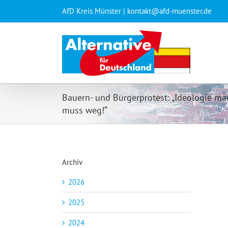
Zum
AfD Kreis Münster | kontakt@afd-muenster.de
Inhalt
springen
Bauern- und Bürgerprotest: „Ideologie mac
muss weg!“
Archiv
2026
2025
2024