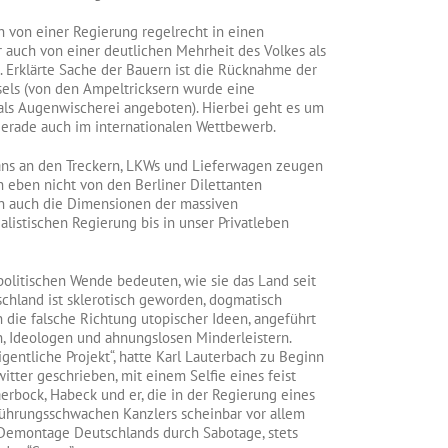
h von einer Regierung regelrecht in einen
auch von einer deutlichen Mehrheit des Volkes als
. Erklärte Sache der Bauern ist die Rücknahme der
els (von den Ampeltricksern wurde eine
ls Augenwischerei angeboten). Hierbei geht es um
gerade auch im internationalen Wettbewerb.
ans an den Treckern, LKWs und Lieferwagen zeugen
h eben nicht von den Berliner Dilettanten
rn auch die Dimensionen der massiven
ialistischen Regierung bis in unser Privatleben
olitischen Wende bedeuten, wie sie das Land seit
chland ist sklerotisch geworden, dogmatisch
n die falsche Richtung utopischer Ideen, angeführt
n, Ideologen und ahnungslosen Minderleistern.
igentliche Projekt“, hatte Karl Lauterbach zu Beginn
witter geschrieben, mit einem Selfie eines feist
aerbock, Habeck und er, die in der Regierung eines
führungsschwachen Kanzlers scheinbar vor allem
 Demontage Deutschlands durch Sabotage, stets