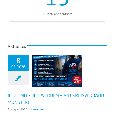
Europa-Abgeordnete
Aktuelles
8
08, 2026
JETZT MITGLIED WERDEN – AfD KREISVERBAND MÜNSTER!
JETZT MITGLIED WERDEN – AfD KREISVERBAND
MÜNSTER!
8. August 2026
|
Aktuelles