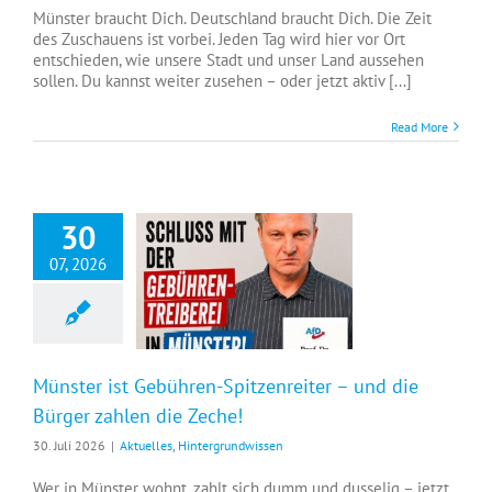
Münster braucht Dich. Deutschland braucht Dich. Die Zeit
des Zuschauens ist vorbei. Jeden Tag wird hier vor Ort
entschieden, wie unsere Stadt und unser Land aussehen
sollen. Du kannst weiter zusehen – oder jetzt aktiv [...]
Read More
30
07, 2026
Münster ist Gebühren-Spitzenreiter – und die Bürger zahlen die Zeche!
Münster ist Gebühren-Spitzenreiter – und die
Bürger zahlen die Zeche!
30. Juli 2026
|
Aktuelles
,
Hintergrundwissen
Wer in Münster wohnt, zahlt sich dumm und dusselig – jetzt