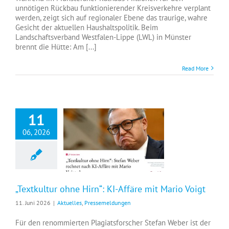
unnötigen Rückbau funktionierender Kreisverkehre verplant
werden, zeigt sich auf regionaler Ebene das traurige, wahre
Gesicht der aktuellen Haushaltspolitik. Beim
Landschaftsverband Westfalen-Lippe (LWL) in Münster
brennt die Hütte: Am [...]
Read More
11
06, 2026
„Textkultur ohne Hirn“: KI-Affäre mit Mario Voigt
„Textkultur ohne Hirn“: KI-Affäre mit Mario Voigt
11. Juni 2026
|
Aktuelles
,
Pressemeldungen
Für den renommierten Plagiatsforscher Stefan Weber ist der