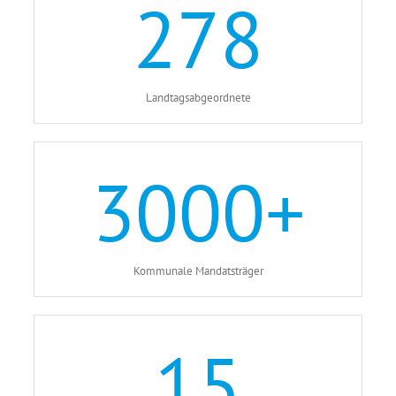
278
Landtagsabgeordnete
3000
+
Kommunale Mandatsträger
15