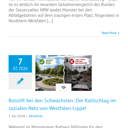
ist es amtlich. Im neuesten Gebührenvergleich des Bundes
der Steuerzahler NRW landet Münster bei den
Abfallgebühren auf dem traurigen ersten Platz. Nirgendwo in
Nordrhein-Westfalen [...]
Read More
7
07, 2026
Rotstift bei den Schwächsten: Der Kahlschlag im sozialen Netz von Westfalen-Lippe!
Rotstift bei den Schwächsten: Der Kahlschlag im
sozialen Netz von Westfalen-Lippe!
7. Juli 2026
|
Aktuelles
Während im Münsteraner Rathaus Millionen für den