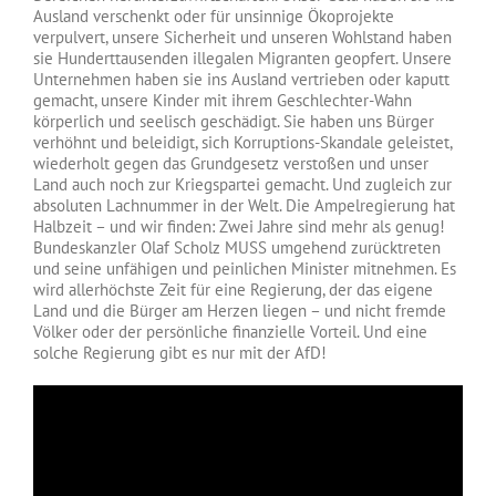
Ausland verschenkt oder für unsinnige Ökoprojekte
verpulvert, unsere Sicherheit und unseren Wohlstand haben
sie Hunderttausenden illegalen Migranten geopfert. Unsere
Unternehmen haben sie ins Ausland vertrieben oder kaputt
gemacht, unsere Kinder mit ihrem Geschlechter-Wahn
körperlich und seelisch geschädigt. Sie haben uns Bürger
verhöhnt und beleidigt, sich Korruptions-Skandale geleistet,
wiederholt gegen das Grundgesetz verstoßen und unser
Land auch noch zur Kriegspartei gemacht. Und zugleich zur
absoluten Lachnummer in der Welt. Die Ampelregierung hat
Halbzeit – und wir finden: Zwei Jahre sind mehr als genug!
Bundeskanzler Olaf Scholz MUSS umgehend zurücktreten
und seine unfähigen und peinlichen Minister mitnehmen. Es
wird allerhöchste Zeit für eine Regierung, der das eigene
Land und die Bürger am Herzen liegen – und nicht fremde
Völker oder der persönliche finanzielle Vorteil. Und eine
solche Regierung gibt es nur mit der AfD!