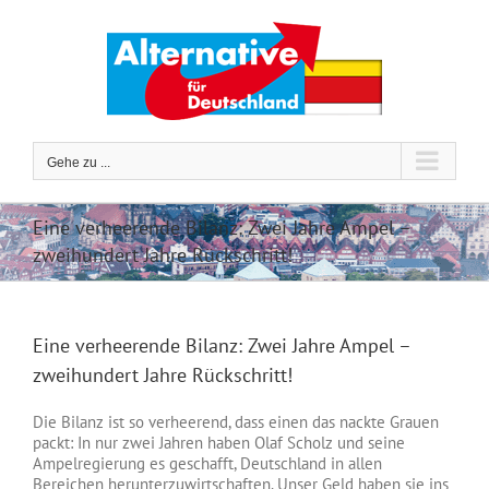
Zum
Inhalt
springen
Gehe zu ...
Eine verheerende Bilanz: Zwei Jahre Ampel –
zweihundert Jahre Rückschritt!
Eine verheerende Bilanz: Zwei Jahre Ampel –
zweihundert Jahre Rückschritt!
Die Bilanz ist so verheerend, dass einen das nackte Grauen
packt: In nur zwei Jahren haben Olaf Scholz und seine
Ampelregierung es geschafft, Deutschland in allen
Bereichen herunterzuwirtschaften. Unser Geld haben sie ins