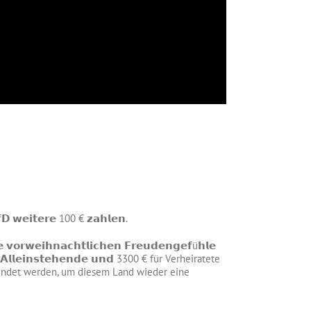
 𝘄𝗲𝗶𝘁𝗲𝗿𝗲 100 € 𝘇𝗮𝗵𝗹𝗲𝗻.
𝗿𝘄𝗲𝗶𝗵𝗻𝗮𝗰𝗵𝘁𝗹𝗶𝗰𝗵𝗲𝗻 𝗙𝗿𝗲𝘂𝗱𝗲𝗻𝗴𝗲𝗳ü𝗵𝗹𝗲
ü𝗿 𝗔𝗹𝗹𝗲𝗶𝗻𝘀𝘁𝗲𝗵𝗲𝗻𝗱𝗲 𝘂𝗻𝗱 3300 € für Verheiratete
gespendet werden, um diesem Land wieder eine