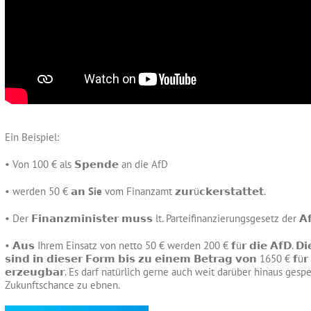
Ein Beispiel:
• Von 100 € als 𝗦𝗽𝗲𝗻𝗱𝗲 an die AfD
• werden 50 € 𝗮𝗻
Sie
vom Finanzamt 𝘇𝘂𝗿ü𝗰𝗸𝗲𝗿𝘀𝘁𝗮𝘁𝘁𝗲𝘁.
• Der 𝗙𝗶𝗻𝗮𝗻𝘇𝗺𝗶𝗻𝗶𝘀𝘁𝗲𝗿 𝗺𝘂𝘀𝘀 lt. Parteifinanzierungsgesetz der 𝗔𝗳
• 𝗔𝘂𝘀 Ihrem Einsatz von netto 50 € werden 200 € 𝗳ü𝗿 𝗱𝗶𝗲 𝗔𝗳𝗗. 𝗗𝗶𝗲 𝘃𝗼
𝘀𝗶𝗻𝗱 𝗶𝗻 𝗱𝗶𝗲𝘀𝗲𝗿 𝗙𝗼𝗿𝗺 𝗯𝗶𝘀 𝘇𝘂 𝗲𝗶𝗻𝗲𝗺 𝗕𝗲𝘁𝗿𝗮𝗴 𝘃𝗼𝗻 1650 € 
𝗲𝗿𝘇𝗲𝘂𝗴𝗯𝗮𝗿. Es darf natürlich gerne auch weit darüber hinaus 
Zukunftschance zu ebnen.