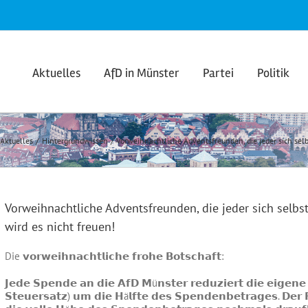
Aktuelles
AfD in Münster
Partei
Politik
Aktuelles
Hintergrundwissen
Vorweihnachtliche Adventsfreunden, die jeder sich sel
Vorweihnachtliche Adventsfreunden, die jeder sich selbs
wird es nicht freuen!
Die 𝘃𝗼𝗿𝘄𝗲𝗶𝗵𝗻𝗮𝗰𝗵𝘁𝗹𝗶𝗰𝗵𝗲 𝗳𝗿𝗼𝗵𝗲 𝗕𝗼𝘁𝘀𝗰𝗵𝗮𝗳𝘁:
𝗝𝗲𝗱𝗲 𝗦𝗽𝗲𝗻𝗱𝗲 𝗮𝗻 𝗱𝗶𝗲 𝗔𝗳𝗗 𝗠ü𝗻𝘀𝘁𝗲𝗿 𝗿𝗲𝗱𝘂𝘇𝗶𝗲𝗿𝘁 𝗱𝗶𝗲 𝗲𝗶𝗴𝗲𝗻
𝗦𝘁𝗲𝘂𝗲𝗿𝘀𝗮𝘁𝘇) 𝘂𝗺 𝗱𝗶𝗲 𝗛ä𝗹𝗳𝘁𝗲 𝗱𝗲𝘀 𝗦𝗽𝗲𝗻𝗱𝗲𝗻𝗯𝗲𝘁𝗿𝗮𝗴𝗲𝘀. 𝗗𝗲𝗿