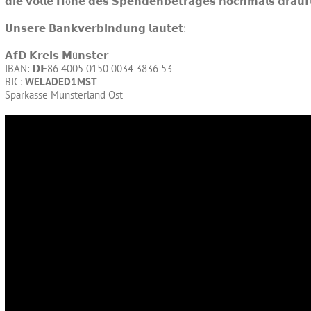
𝗱𝗶𝗲 𝘃𝗼𝗹𝗹𝗲 𝗛ö𝗵𝗲 𝗱𝗲𝘀 𝗦𝗽𝗲𝗻𝗱𝗲𝗻𝗯𝗲𝘁𝗿𝗮𝗴𝗲𝘀 𝗻𝗼𝗰𝗵𝗺𝗮𝗹𝘀 𝗱𝗿𝗮𝘂𝗳
𝗨𝗻𝘀𝗲𝗿𝗲 𝗕𝗮𝗻𝗸𝘃𝗲𝗿𝗯𝗶𝗻𝗱𝘂𝗻𝗴 𝗹𝗮𝘂𝘁𝗲𝘁:
𝗔𝗳𝗗 𝗞𝗿𝗲𝗶𝘀 𝗠ü𝗻𝘀𝘁𝗲𝗿
IBAN: 𝗗𝗘86 4005 0150 0034 3836 53
BIC:
WELADED1MST
Sparkasse Münsterland Ost