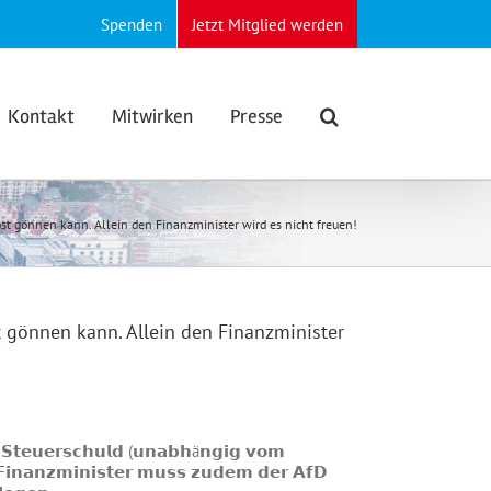
Spenden
Jetzt Mitglied werden
Kontakt
Mitwirken
Presse
bst gönnen kann. Allein den Finanzminister wird es nicht freuen!
t gönnen kann. Allein den Finanzminister
𝗲 𝗦𝘁𝗲𝘂𝗲𝗿𝘀𝗰𝗵𝘂𝗹𝗱 (𝘂𝗻𝗮𝗯𝗵ä𝗻𝗴𝗶𝗴 𝘃𝗼𝗺
 𝗙𝗶𝗻𝗮𝗻𝘇𝗺𝗶𝗻𝗶𝘀𝘁𝗲𝗿 𝗺𝘂𝘀𝘀 𝘇𝘂𝗱𝗲𝗺 𝗱𝗲𝗿 𝗔𝗳𝗗