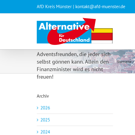
Zum
AfD Kreis Münster | kontakt@afd-muenster.de
Inhalt
springen
Vorweihnachtliche
Adventsfreunden, die jeder sich
selbst gönnen kann. Allein den
Startseite
Finanzminister wird es nicht
freuen!
Archiv
2026
2025
2024