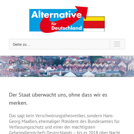
Zum
Inhalt
springen
Gehe zu ...
Der Staat überwacht uns, ohne dass wir es
merken.
Der Staat überwacht uns, ohne dass wir es
merken.
Das sagt kein Verschwörungstheoretiker, sondern Hans-
Georg Maaßen, ehemaliger Präsident des Bundesamtes für
Verfassungsschutz und einer der mächtigsten
Geheimdienstchefs Deutschlands – bis er 2018 über Nacht