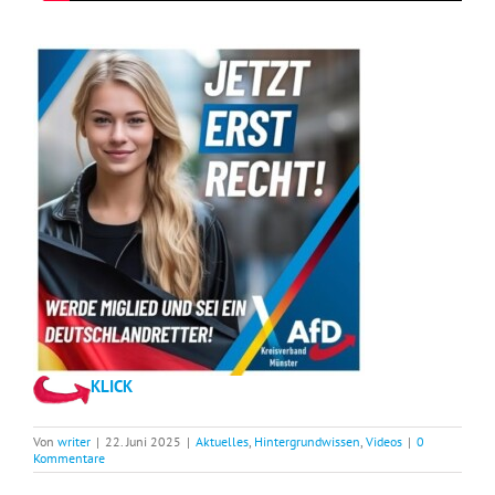
KLICK
Von
writer
|
22. Juni 2025
|
Aktuelles
,
Hintergrundwissen
,
Videos
|
0
Kommentare