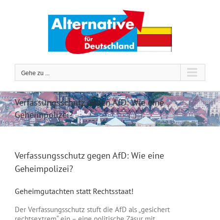
Zum
Inhalt
springen
Gehe zu ...
Verfassungsschutz gegen AfD: Wie eine
Geheimpolizei?
Verfassungsschutz gegen AfD: Wie eine
Geheimpolizei?
Geheimgutachten statt Rechtsstaat!
Der Verfassungsschutz stuft die AfD als „gesichert
rechtsextrem“ ein – eine politische Zäsur mit