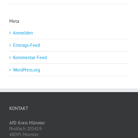
Meta
Anmelden
Eintrags-Feed
Kommentar-Feed
WordPress.org
KONTAKT
AfD Kreis Münster
Postfach 201419
48095 Münster