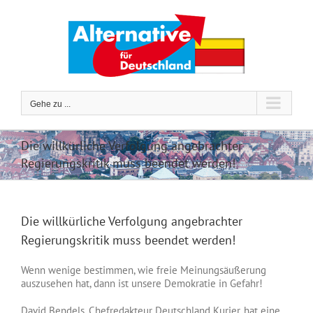
Zum
Inhalt
springen
Gehe zu ...
Die willkürliche Verfolgung angebrachter
Regierungskritik muss beendet werden!
Die willkürliche Verfolgung angebrachter
Regierungskritik muss beendet werden!
Wenn wenige bestimmen, wie freie Meinungsäußerung
auszusehen hat, dann ist unsere Demokratie in Gefahr!
David Bendels, Chefredakteur Deutschland Kurier, hat eine