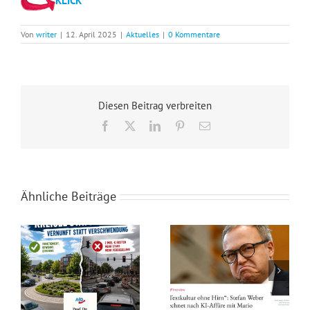
KLICK
Von
writer
|
12. April 2025
|
Aktuelles
|
0 Kommentare
Diesen Beitrag verbreiten
Facebook
X
LinkedIn
Pinterest
E-
Mail
Ähnliche Beiträge
Rotstift bei den Schwächsten: Der Kahlschlag im sozialen Netz von Westfalen-Lippe!
„Textkultur ohne Hirn“: KI-Affäre mit Mario Voigt