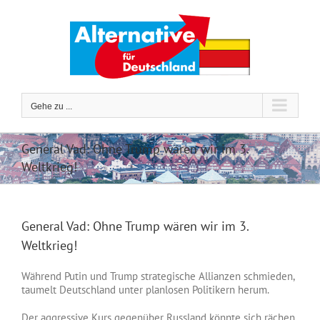
Zum
Inhalt
springen
Gehe zu ...
General Vad: Ohne Trump wären wir im 3.
Weltkrieg!
General Vad: Ohne Trump wären wir im 3.
Weltkrieg!
Während Putin und Trump strategische Allianzen schmieden,
taumelt Deutschland unter planlosen Politikern herum.
Der aggressive Kurs gegenüber Russland könnte sich rächen.