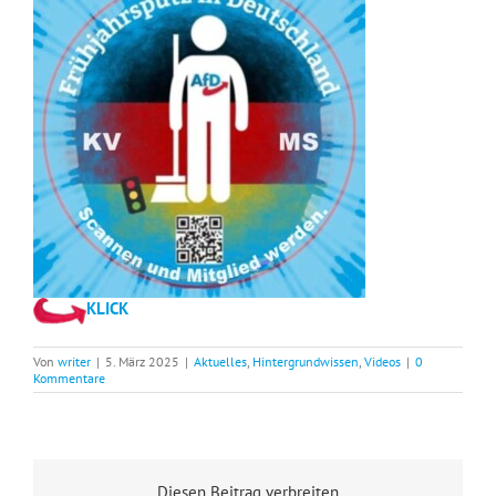
KLICK
Von
writer
|
5. März 2025
|
Aktuelles
,
Hintergrundwissen
,
Videos
|
0
Kommentare
Diesen Beitrag verbreiten