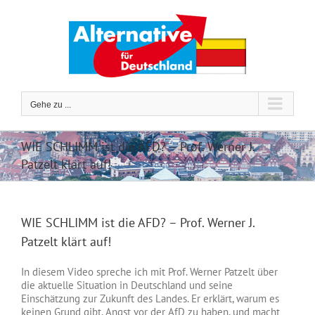
Zum
Inhalt
springen
Gehe zu ...
WIE SCHLIMM ist die AFD? – Prof. Werner J.
Patzelt klärt auf!
WIE SCHLIMM ist die AFD? – Prof. Werner J.
Patzelt klärt auf!
In diesem Video spreche ich mit Prof. Werner Patzelt über
die aktuelle Situation in Deutschland und seine
Einschätzung zur Zukunft des Landes. Er erklärt, warum es
keinen Grund gibt, Angst vor der AfD zu haben, und macht