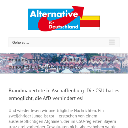
Zum
Inhalt
springen
Gehe zu ...
Brandmauertote in Aschaffenburg: Die CSU hat es
ermöglicht, die AfD verhindert es!
Brandmauertote in Aschaffenburg: Die CSU hat es
ermöglicht, die AfD verhindert es!
Und wieder lesen wir unerträgliche Nachrichten: Ein
zweijähriger Junge ist tot – erstochen von einem
ausreisepflichtigen Afghanen, der im CSU-regierten Bayern
trotz drei vorheriger Gewalttaten nicht abgeschoben wurde.