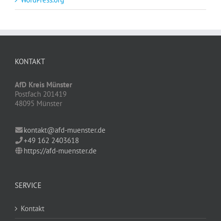
KONTAKT
AfD Kreis Münster
Postfach 201419
48095 Münster
kontakt@afd-muenster.de
+49 162 2403618
https://afd-muenster.de
SERVICE
Kontakt