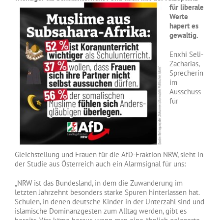
für liberale
Werte
hapert es
gewaltig.
Enxhi Seli-
Zacharias,
Sprecherin
im
Ausschuss
für
Gleichstellung und Frauen für die AfD-Fraktion NRW, sieht in
der Studie aus Österreich auch ein Alarmsignal für uns:
„NRW ist das Bundesland, in dem die Zuwanderung im
letzten Jahrzehnt besonders starke Spuren hinterlassen hat.
Schulen, in denen deutsche Kinder in der Unterzahl sind und
islamische Dominanzgesten zum Alltag werden, gibt es