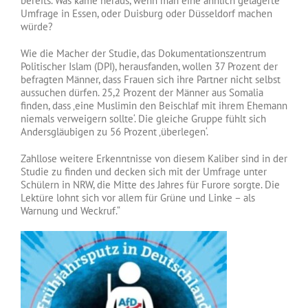
bereits. Was käme heraus, wenn man eine ähnlich gelagerte
Umfrage in Essen, oder Duisburg oder Düsseldorf machen
würde?
Wie die Macher der Studie, das Dokumentationszentrum
Politischer Islam (DPI), herausfanden, wollen 37 Prozent der
befragten Männer, dass Frauen sich ihre Partner nicht selbst
aussuchen dürfen. 25,2 Prozent der Männer aus Somalia
finden, dass ‚eine Muslimin den Beischlaf mit ihrem Ehemann
niemals verweigern sollte‘. Die gleiche Gruppe fühlt sich
Andersgläubigen zu 56 Prozent ‚überlegen‘.
Zahllose weitere Erkenntnisse von diesem Kaliber sind in der
Studie zu finden und decken sich mit der Umfrage unter
Schülern in NRW, die Mitte des Jahres für Furore sorgte. Die
Lektüre lohnt sich vor allem für Grüne und Linke – als
Warnung und Weckruf.“