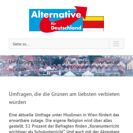
Zum
Inhalt
springen
Gehe zu ...
Umfragen, die die Grünen am liebsten verbieten
würden
Umfragen, die die Grünen am liebsten verbieten
würden
Eine aktuelle Umfrage unter Muslimen in Wien fördert das
erwartbare zutage. Die eigene Religion wird über alles
gestellt. 52 Prozent der Befragten finden „Koranunterricht
wichtiger als Schulunterricht“. Und auch mit der
Akzeptanz