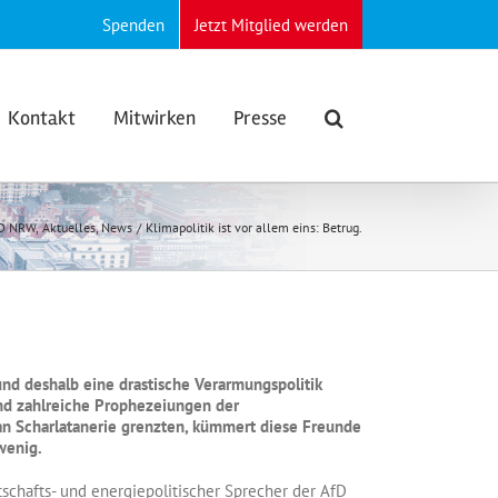
Spenden
Jetzt Mitglied werden
Kontakt
Mitwirken
Presse
D NRW
Aktuelles
News
Klimapolitik ist vor allem eins: Betrug.
nd deshalb eine drastische Verarmungspolitik
 und zahlreiche Prophezeiungen
der
an Scharlatanerie grenzten, kümmert diese Freunde
wenig.
rtschafts- und energiepolitischer Sprecher der AfD