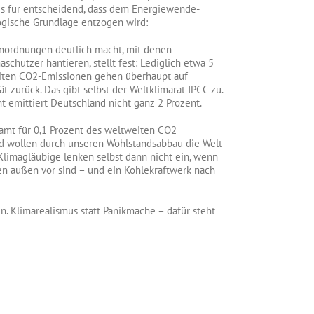
es für entscheidend, dass dem Energiewende-
ogische Grundlage entzogen wird:
enordnungen deutlich macht, mit denen
schützer hantieren, stellt fest: Lediglich etwa 5
iten CO2-Emissionen gehen überhaupt auf
t zurück. Das gibt selbst der Weltklimarat IPCC zu.
t emittiert Deutschland nicht ganz 2 Prozent.
samt für 0,1 Prozent des weltweiten CO2
nd wollen durch unseren Wohlstandsabbau die Welt
limagläubige lenken selbst dann nicht ein, wenn
n außen vor sind – und ein Kohlekraftwerk nach
n. Klimarealismus statt Panikmache – dafür steht