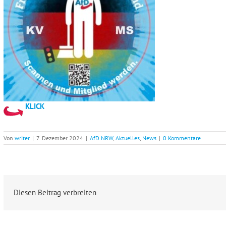
KLICK
Von
writer
|
7. Dezember 2024
|
AfD NRW
,
Aktuelles
,
News
|
0 Kommentare
Diesen Beitrag verbreiten