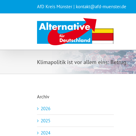
Zum
AfD Kreis Münster | kontakt@afd-muenster.de
Inhalt
springen
Klimapolitik ist vor allem eins: Betrug.
Archiv
2026
2025
2024