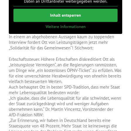
Daten an Drittanbieter weitergegeben werden.
Inhalt entsperren
Weitere Informationen
In einem an abgehobenen Aussagen kaum zu toppenden
Interview fordert Ott von Leistungsträgern jetzt mehr
„Solidarität für das Gemeinwesen“! Stichwort:
Erbschaftssteuer. Höhere Erbschaften diskreditiert Ott als
„leistungslose Vermögen“, an die Regierungen ranmüssten,
um Dinge wie „ein kostenloses ÖPNV-Ticket“ zu erfüllen. Was
für eine unverschämte Herabwürdigung von ohnehin bereits
vielfach besteuerten Werten.
Auch behauptet Ott in bester SPD-Tradition, dass mehr Staat
mehr Lebensqualität bedeuten würde:
„Ich glaube, dass die Lebensqualität für alle schwindet, wenn
der Staat zurückgedrängt wird und weniger Aufgaben
übernehmen kann.“ Dr. Martin Vincentz, Vorsitzender der
AfD-Fraktion NRW:
„Zur Erinnerung, wir haben in Deutschland bereits eine
Staatsquote von 48 Prozent. Mehr Staat ist keineswegs die