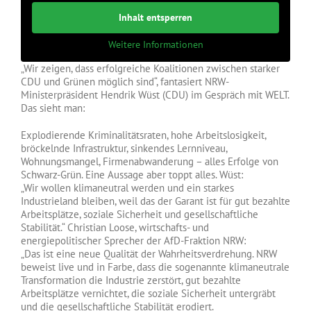
Inhalt entsperren
Weitere Informationen
„Wir zeigen, dass erfolgreiche Koalitionen zwischen starker
CDU und Grünen möglich sind“, fantasiert NRW-
Ministerpräsident Hendrik Wüst (CDU) im Gespräch mit WELT.
Das sieht man:
Explodierende Kriminalitätsraten, hohe Arbeitslosigkeit,
bröckelnde Infrastruktur, sinkendes Lernniveau,
Wohnungsmangel, Firmenabwanderung – alles Erfolge von
Schwarz-Grün. Eine Aussage aber toppt alles. Wüst:
„Wir wollen klimaneutral werden und ein starkes
Industrieland bleiben, weil das der Garant ist für gut bezahlte
Arbeitsplätze, soziale Sicherheit und gesellschaftliche
Stabilität.“ Christian Loose, wirtschafts- und
energiepolitischer Sprecher der AfD-Fraktion NRW:
„Das ist eine neue Qualität der Wahrheitsverdrehung. NRW
beweist live und in Farbe, dass die sogenannte klimaneutrale
Transformation die Industrie zerstört, gut bezahlte
Arbeitsplätze vernichtet, die soziale Sicherheit untergräbt
und die gesellschaftliche Stabilität erodiert.