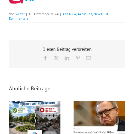
Von
writer
|
18. Dezember 2024
|
AfD NRW
,
Aktuelles
,
News
|
0
Kommentare
Diesen Beitrag verbreiten
Facebook
X
LinkedIn
Pinterest
E-
Mail
Ähnliche Beiträge
Rotstift bei den Schwächsten: Der Kahlschlag im sozialen Netz von Westfalen-Lippe!
„Textkultur ohne Hirn“: KI-Affäre mit Mario Voigt