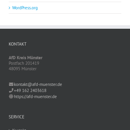
WordPress.org
KONTAKT
AfD Kreis Münster
Postfach 201419
48095 Münster
kontakt@afd-muenster.de
+49 162 2403618
https://afd-muenster.de
SERVICE