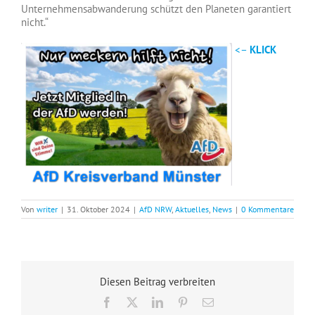
Unternehmensabwanderung schützt den Planeten garantiert
nicht.“
<–
KLICK
Von
writer
|
31. Oktober 2024
|
AfD NRW
,
Aktuelles
,
News
|
0 Kommentare
Diesen Beitrag verbreiten
Facebook
X
LinkedIn
Pinterest
E-
Mail