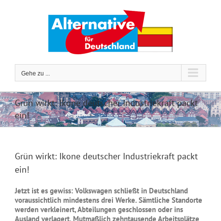
Zum
Inhalt
springen
Gehe zu ...
Grün wirkt: Ikone deutscher Industriekraft packt
ein!
Grün wirkt: Ikone deutscher Industriekraft packt
ein!
Jetzt ist es gewiss: Volkswagen schließt in Deutschland
voraussichtlich mindestens drei Werke. Sämtliche Standorte
werden verkleinert, Abteilungen geschlossen oder ins
Ausland verlagert. Mutmaßlich zehntausende Arbeitsplätze