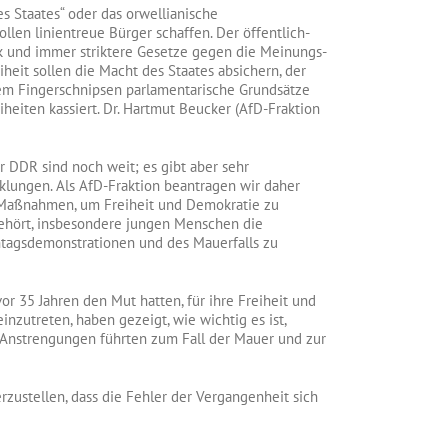
es Staates“ oder
das orwellianische
ollen linientreue Bürger schaffen. Der öffentlich-
k und immer striktere Gesetze gegen die Meinungs-
iheit sollen die Macht des Staates absichern, der
em Fingerschnipsen parlamentarische Grundsätze
iheiten kassiert. Dr. Hartmut Beucker (AfD-Fraktion
r DDR sind noch weit; es gibt aber sehr
klungen. Als AfD-Fraktion beantragen wir daher
Maßnahmen, um Freiheit und Demokratie zu
gehört, insbesondere jungen Menschen die
agsdemonstrationen und des Mauerfalls zu
or 35 Jahren den Mut hatten, für ihre Freiheit und
nzutreten, haben gezeigt, wie wichtig es ist,
 Anstrengungen führten zum Fall der Mauer und zur
rzustellen, dass die Fehler der Vergangenheit sich