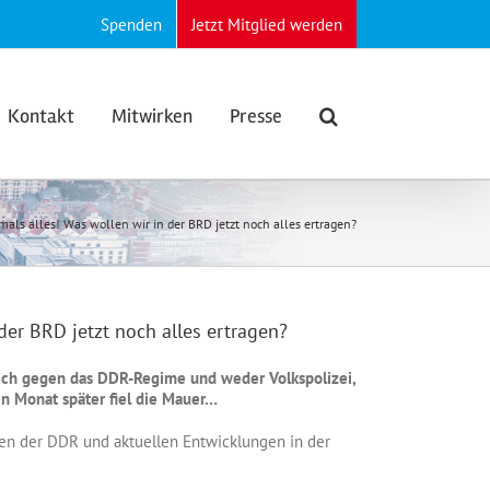
Spenden
Jetzt Mitglied werden
Kontakt
Mitwirken
Presse
mals alles! Was wollen wir in der BRD jetzt noch alles ertragen?
der BRD jetzt noch alles ertragen?
ich gegen das DDR-Regime und weder Volkspolizei,
en Monat später fiel die Mauer…
en der DDR und aktuellen Entwicklungen in der