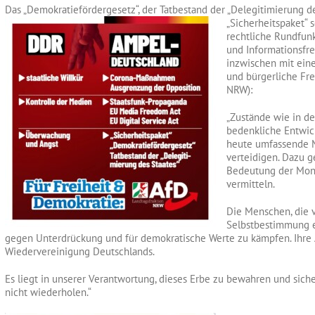
Das „Demokratiefördergesetz“, der Tatbestand der „Delegitimierung d
„Sicherheitspaket“ s
rechtliche Rundfun
und Informationsfre
inzwischen mit ein
und bürgerliche Fre
NRW):
„Zustände wie in de
bedenkliche Entwic
heute umfassende 
verteidigen. Dazu 
Bedeutung der Mont
vermitteln.
Die Menschen, die v
Selbstbestimmung ei
gegen Unterdrückung und für demokratische Werte zu kämpfen. Ihre
Wiedervereinigung Deutschlands.
Es liegt in unserer Verantwortung, dieses Erbe zu bewahren und siche
nicht wiederholen.“