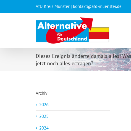
Zum
AfD Kreis Münster | kontakt@afd-muenster.de
Inhalt
springen
Dieses Ereignis änderte damals alles! Wa
jetzt noch alles ertragen?
Archiv
2026
2025
2024