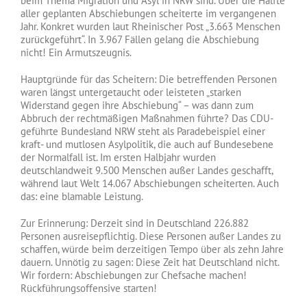
beim Thema Migration und Asyl in NRW sind. Über die Hälfte
aller geplanten Abschiebungen scheiterte im vergangenen
Jahr. Konkret wurden laut Rheinischer Post „3.663 Menschen
zurückgeführt“. In 3.967 Fällen gelang die Abschiebung
nicht! Ein Armutszeugnis.
Hauptgründe für das Scheitern: Die betreffenden Personen
waren längst untergetaucht oder leisteten „starken
Widerstand gegen ihre Abschiebung“ – was dann zum
Abbruch der rechtmäßigen Maßnahmen führte? Das CDU-
geführte Bundesland NRW steht als Paradebeispiel einer
kraft- und mutlosen Asylpolitik, die auch auf Bundesebene
der Normalfall ist. Im ersten Halbjahr wurden
deutschlandweit 9.500 Menschen außer Landes geschafft,
während laut Welt 14.067 Abschiebungen scheiterten. Auch
das: eine blamable Leistung.
Zur Erinnerung: Derzeit sind in Deutschland 226.882
Personen ausreisepflichtig. Diese Personen außer Landes zu
schaffen, würde beim derzeitigen Tempo über als zehn Jahre
dauern. Unnötig zu sagen: Diese Zeit hat Deutschland nicht.
Wir fordern: Abschiebungen zur Chefsache machen!
Rückführungsoffensive starten!