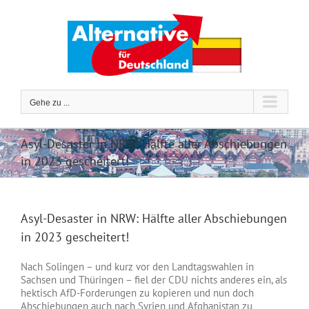
Zum
Inhalt
springen
Gehe zu ...
Asyl-Desaster in NRW: Hälfte aller Abschiebungen
in 2023 gescheitert!
Asyl-Desaster in NRW: Hälfte aller Abschiebungen
in 2023 gescheitert!
Nach Solingen – und kurz vor den Landtagswahlen in
Sachsen und Thüringen – fiel der CDU nichts anderes ein, als
hektisch AfD-Forderungen zu kopieren und nun doch
Abschiebungen auch nach Syrien und Afghanistan zu