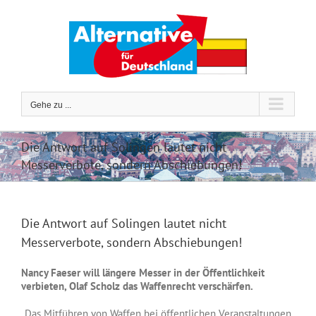
Zum
Inhalt
springen
Gehe zu ...
Die Antwort auf Solingen lautet nicht
Messerverbote, sondern Abschiebungen!
Die Antwort auf Solingen lautet nicht
Messerverbote, sondern Abschiebungen!
Nancy Faeser will längere Messer in der Öffentlichkeit
verbieten, Olaf Scholz das Waffenrecht verschärfen.
„Das Mitführen von Waffen bei öffentlichen Veranstaltungen