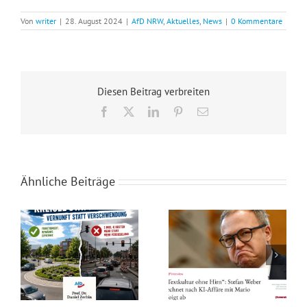
Von
writer
|
28. August 2024
|
AfD NRW
,
Aktuelles
,
News
|
0 Kommentare
Diesen Beitrag verbreiten
Facebook
X
LinkedIn
Pinterest
E-
Mail
Ähnliche Beiträge
Rotstift bei den Schwächsten: Der Kahlschlag im sozialen Netz von Westfalen-Lippe!
„Textkultur ohne Hirn“: KI-Affäre mit Mario Voigt