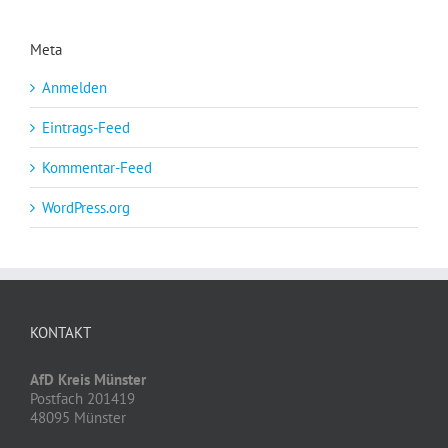
Meta
Anmelden
Eintrags-Feed
Kommentar-Feed
WordPress.org
KONTAKT
AfD Kreis Münster
Postfach 201419
48095 Münster