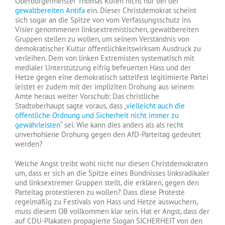
Oberbürgermeister Thomas Kufen nicht nur bei der
gewaltbereiten Antifa
ein. Dieser Christdemokrat scheint
sich sogar an die Spitze von vom Verfassungsschutz ins
Visier genommenen linksextremistischen, gewaltbereiten
Gruppen stellen zu wollen, um seinem Verständnis von
demokratischer Kultur öffentlichkeitswirksam Ausdruck zu
verleihen. Dem von linken Extremisten systematisch mit
medialer Unterstützung eifrig befeuerten Hass und der
Hetze gegen eine demokratisch sattelfest legitimierte Partei
leistet er zudem mit der impliziten Drohung aus seinem
Amte heraus weiter Vorschub: Das christliche
Stadtoberhaupt sagte voraus, dass „
vielleicht auch die
öffentliche Ordnung und Sicherheit nicht immer zu
gewährleisten
“ sei. Wie kann dies anders als als recht
unverhohlene Drohung gegen den AfD-Parteitag gedeutet
werden?
Welche Angst treibt wohl nicht nur diesen Christdemokraten
um, dass er sich an die Spitze eines Bündnisses linksradikaler
und linksextremer Gruppen stellt, die erklären, gegen den
Parteitag protestieren zu wollen? Dass diese Proteste
regelmäßig zu Festivals von Hass und Hetze auswuchern,
muss diesem OB vollkommen klar sein. Hat er Angst, dass der
auf CDU-Plakaten propagierte Slogan SICHERHEIT von den