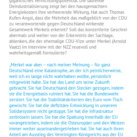
gigantisches Vernichtungspotential. Die laufende
Deindustrialisierung zeigt bei den hausgemachten
Energiekosten ihre verheerende Wirkung. Hat auch Thomas
Kufen Angst, dass die Mehrheit das maßgeblich von der CDU
zu verantwortende gegen Deutschland wirkende
Gesamtwerk Merkels erkennt? Soll das konzertierte Geschrei
abermals und weiter von der Erkenntnis der Sachlage,
ablenken, die der ehemalige CDU-Vize unter Merkel (Arnold
Vaatz) im Interview mit der NZZ reuevoll und
wahrheitsgemäß formulierte?
„
Merkel war aber – nach meiner Meinung – für ganz
Deutschland eine Katastrophe, an der ich peinlicherweise,
weil ich es lange nicht wahrhaben wollte, persönlich
mitgewirkt habe. Sie hat das Land um seine Zukunft
gebracht. Sie hat Deutschland den Stecker gezogen, indem
sie die Energiebasis ruiniert hat. Sie hat die Bundeswehr
zerstört. Sie hat die Stabilitätskriterien des Euro vom Tisch
gewischt. Sie hat die defizitäre Entwicklung in unserem
Solidarsystem nicht gestoppt. Sie hat die Infrastruktur
zerbröseln lassen. Sie hat die Spaltung innerhalb der EU
vorangetrieben, indem sie die Osteuropäer und den Westen
immer weiter auseinandergetrieben hat. Sie hat auch ihren
Anteil am Ausstieg des Vereinigten Königreichs aus der EU