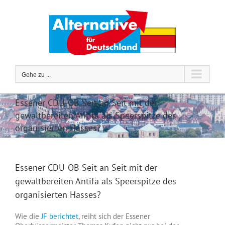
Zum
Inhalt
springen
Gehe zu ...
Essener CDU-OB Seit an Seit mit der
gewaltbereiten Antifa als Speerspitze des
organisierten Hasses?
Essener CDU-OB Seit an Seit mit der
gewaltbereiten Antifa als Speerspitze des
organisierten Hasses?
Wie die
JF berichtet
, reiht sich der Essener