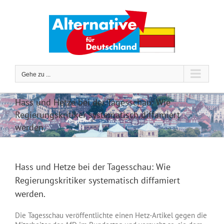
Zum
Inhalt
springen
Gehe zu ...
Hass und Hetze bei der Tagesschau: Wie
Regierungskritiker systematisch diffamiert
werden.
Hass und Hetze bei der Tagesschau: Wie
Regierungskritiker systematisch diffamiert
werden.
Die Tagesschau veröffentlichte einen Hetz-Artikel gegen die