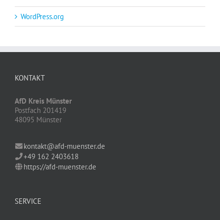
WordPress.org
KONTAKT
AfD Kreis Münster
Postfach 201419
48095 Münster
kontakt@afd-muenster.de
+49 162 2403618
https://afd-muenster.de
SERVICE