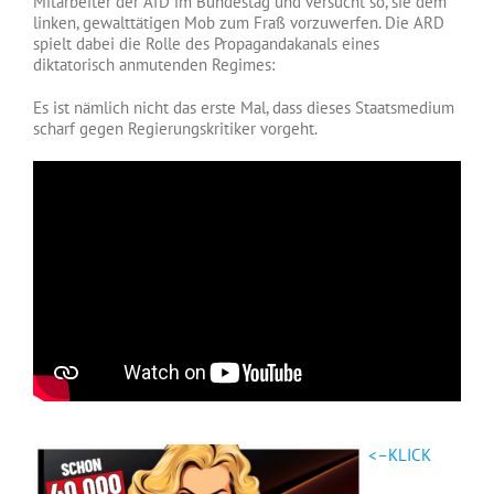
Mitarbeiter der AfD im Bundestag und versucht so, sie dem
linken, gewalttätigen Mob zum Fraß vorzuwerfen. Die ARD
spielt dabei die Rolle des Propagandakanals eines
diktatorisch anmutenden Regimes:
Es ist nämlich nicht das erste Mal, dass dieses Staatsmedium
scharf gegen Regierungskritiker vorgeht.
<–KLICK