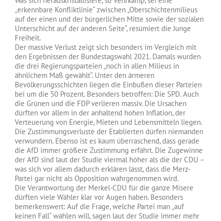
Was sich herauskristallisiere, so Vehrkamp, sei eine
„erkennbare Konfliktlinie“ zwischen „Oberschichtenmilieus
auf der einen und der bürgerlichen Mitte sowie der sozialen
Unterschicht auf der anderen Seite“, resümiert die Junge
Freiheit.
Der massive Verlust zeigt sich besonders im Vergleich mit
den Ergebnissen der Bundestagswahl 2021. Damals wurden
die drei Regierungsparteien „noch in allen Milieus in
ähnlichem Maß gewählt“. Unter den ärmeren
Bevölkerungsschichten liegen die Einbußen dieser Parteien
bei um die 50 Prozent. Besonders betroffen: Die SPD. Auch
die Grünen und die FDP verlieren massiv. Die Ursachen
dürften vor allem in der anhaltend hohen Inflation, der
Verteuerung von Energie, Mieten und Lebensmitteln liegen.
Die Zustimmungsverluste der Etablierten dürfen niemanden
verwundern. Ebenso ist es kaum überraschend, dass gerade
die AfD immer größere Zustimmung erfährt. Die Zugewinne
der AfD sind laut der Studie viermal höher als die der CDU –
was sich vor allem dadurch erklären lässt, dass die Merz-
Partei gar nicht als Opposition wahrgenommen wird.
Die Verantwortung der Merkel-CDU für die ganze Misere
dürften viele Wähler klar vor Augen haben. Besonders
bemerkenswert: Auf die Frage, welche Partei man „auf
keinen Fall“ wählen will, sagen laut der Studie immer mehr