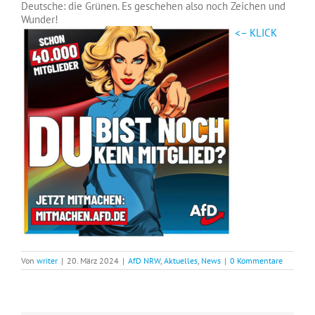
Deutsche: die Grünen. Es geschehen also noch Zeichen und
Wunder!
<– KLICK
Von
writer
|
20. März 2024
|
AfD NRW
,
Aktuelles
,
News
|
0 Kommentare