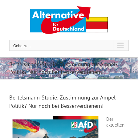
Zum
Inhalt
springen
Gehe zu ...
Bertelsmann-Studie: Zustimmung zur Ampel-
Politik? Nur noch bei Besserverdienern!
Bertelsmann-Studie: Zustimmung zur Ampel-
Politik? Nur noch bei Besserverdienern!
Der
aktuellen