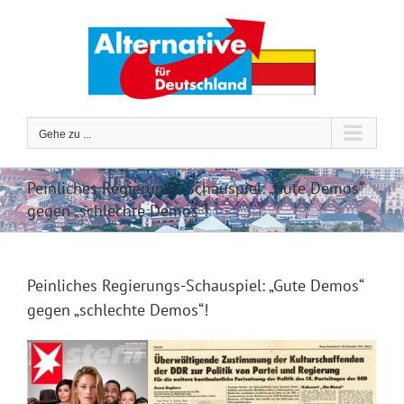
Zum
Inhalt
springen
Gehe zu ...
Peinliches Regierungs-Schauspiel: „Gute Demos“
gegen „schlechte Demos“!
Peinliches Regierungs-Schauspiel: „Gute Demos“
gegen „schlechte Demos“!