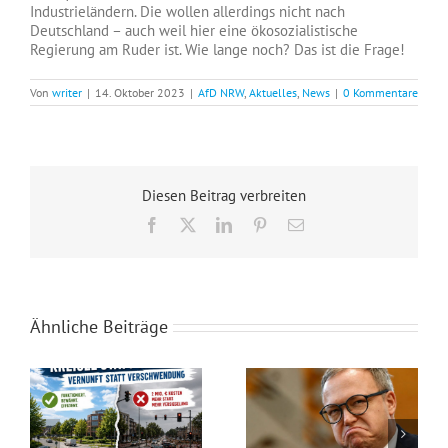
Industrieländern. Die wollen allerdings nicht nach
Deutschland – auch weil hier eine ökosozialistische
Regierung am Ruder ist. Wie lange noch? Das ist die Frage!
Von
writer
|
14. Oktober 2023
|
AfD NRW
,
Aktuelles
,
News
|
0 Kommentare
Diesen Beitrag verbreiten
Facebook
X
LinkedIn
Pinterest
E-
Mail
Ähnliche Beiträge
Rotstift bei den Schwächsten: Der Kahlschlag im sozialen Netz von Westfalen-Lippe!
„Textkultur ohne Hirn“: KI-Affäre mit Mario Voigt