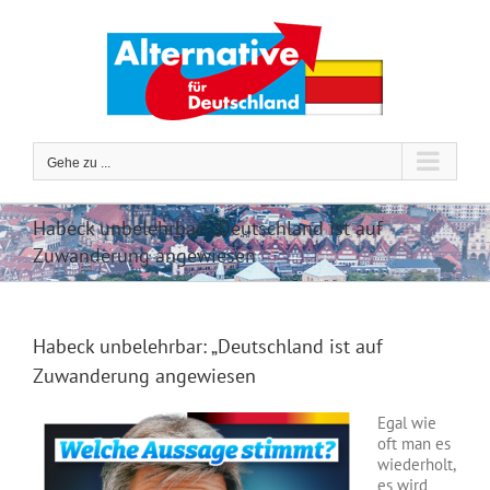
Zum
Inhalt
springen
Gehe zu ...
Habeck unbelehrbar: „Deutschland ist auf
Zuwanderung angewiesen
Habeck unbelehrbar: „Deutschland ist auf
Zuwanderung angewiesen
Egal wie
oft man es
wiederholt,
es wird