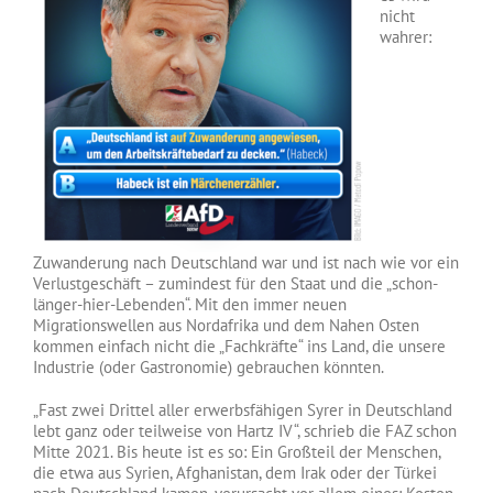
nicht
wahrer:
Zuwanderung nach Deutschland war und ist nach wie vor ein
Verlustgeschäft – zumindest für den Staat und die „schon-
länger-hier-Lebenden“. Mit den immer neuen
Migrationswellen aus Nordafrika und dem Nahen Osten
kommen einfach nicht die „Fachkräfte“ ins Land, die unsere
Industrie (oder Gastronomie) gebrauchen könnten.
„Fast zwei Drittel aller erwerbsfähigen Syrer in Deutschland
lebt ganz oder teilweise von Hartz IV“, schrieb die FAZ schon
Mitte 2021. Bis heute ist es so: Ein Großteil der Menschen,
die etwa aus Syrien, Afghanistan, dem Irak oder der Türkei