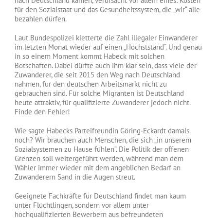
nach Deutschland kamen, verursacht vor allem eines: Kosten
für den Sozialstaat und das Gesundheitssystem, die „wir“ alle
bezahlen dürfen.
Laut Bundespolizei kletterte die Zahl illegaler Einwanderer
im letzten Monat wieder auf einen „Höchststand“. Und genau
in so einem Moment kommt Habeck mit solchen
Botschaften. Dabei dürfte auch ihm klar sein, dass viele der
Zuwanderer, die seit 2015 den Weg nach Deutschland
nahmen, für den deutschen Arbeitsmarkt nicht zu
gebrauchen sind. Für solche Migranten ist Deutschland
heute attraktiv, für qualifizierte Zuwanderer jedoch nicht.
Finde den Fehler!
Wie sagte Habecks Parteifreundin Göring-Eckardt damals
noch? Wir brauchen auch Menschen, die sich „in unserem
Sozialsystemen zu Hause fühlen“. Die Politik der offenen
Grenzen soll weitergeführt werden, während man dem
Wähler immer wieder mit dem angeblichen Bedarf an
Zuwanderern Sand in die Augen streut.
Geeignete Fachkräfte für Deutschland findet man kaum
unter Flüchtlingen, sondern vor allem unter
hochqualifizierten Bewerbern aus befreundeten