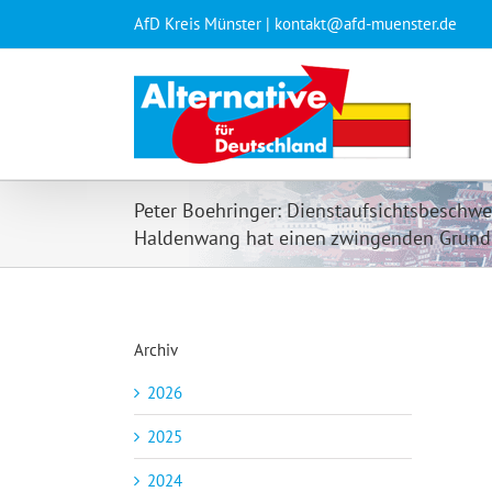
Zum
AfD Kreis Münster | kontakt@afd-muenster.de
Inhalt
springen
Peter Boehringer: Dienstaufsichtsbeschw
Haldenwang hat einen zwingenden Grund
Archiv
2026
2025
2024