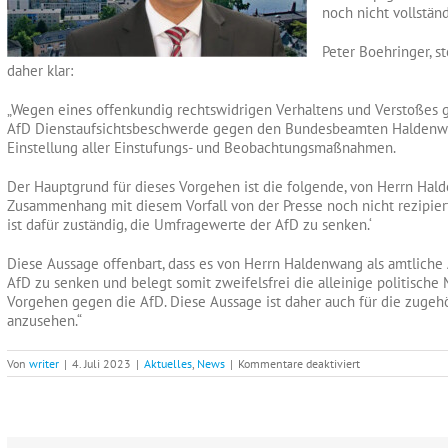
noch nicht vollständ
Peter Boehringer, s
daher klar:
„Wegen eines offenkundig rechtswidrigen Verhaltens und Verstoßes ge
AfD Dienstaufsichtsbeschwerde gegen den Bundesbeamten Haldenwan
Einstellung aller Einstufungs- und Beobachtungsmaßnahmen.
Der Hauptgrund für dieses Vorgehen ist die folgende, von Herrn Ha
Zusammenhang mit diesem Vorfall von der Presse noch nicht rezipiert
ist dafür zuständig, die Umfragewerte der AfD zu senken.‘
Diese Aussage offenbart, dass es von Herrn Haldenwang als amtlich
AfD zu senken und belegt somit zweifelsfrei die alleinige politische
Vorgehen gegen die AfD. Diese Aussage ist daher auch für die zugehör
anzusehen.“
für
Von
writer
|
4. Juli 2023
|
Aktuelles
,
News
|
Kommentare deaktiviert
Peter
Boehringer:
Dienstaufsichtsb
gegen
Haldenwang