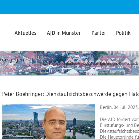
Aktuelles
AfD in Münster
Partei
Politik
erde gegen
Startseite
Aktuelles
News
Peter Boehringer: Dienstaufs
Peter Boehringer: Dienstaufsichtsbeschwerde gegen Ha
Berlin, 04. Juli 2023.
Die AfD fordert vom
Einstufungs- und 
Dienstaufsichtsbes
Die Hauptgründe fü