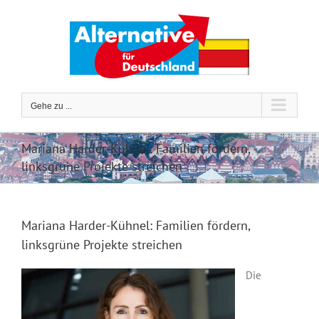
Zum
Inhalt
springen
Gehe zu ...
Mariana Harder-Kühnel: Familien fördern,
linksgrüne Projekte streichen
Mariana Harder-Kühnel: Familien fördern,
linksgrüne Projekte streichen
Die