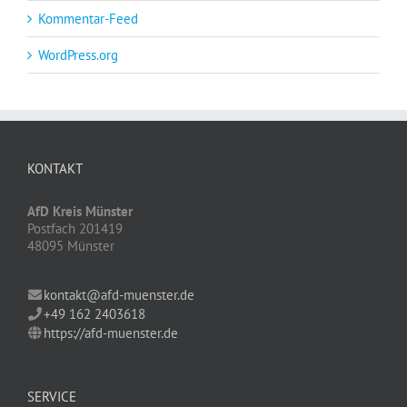
Kommentar-Feed
WordPress.org
KONTAKT
AfD Kreis Münster
Postfach 201419
48095 Münster
kontakt@afd-muenster.de
+49 162 2403618
https://afd-muenster.de
SERVICE