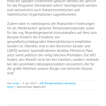
etwa die üppigen Fördermittel gekürzt werden, die jährlich
für das Programm ‚Demokratie leben!‘ bereitgestellt werden
und nachweislich auch linksextremistischen und
islamistischen Organisationen zugutekommen.
Zudem wäre es naheliegend, die finanziellen Förderungen
für als ‚Meldestellen‘ getarnte Denunziationsportale sowie
für das sog. Regenbogenportal einzustampfen, auf dem zum
Beispiel Kindern die Einnahme von
gesundheitsschädigenden Pubertätsblockern empfohlen
worden ist. Überdies sind in den Bereichen Gender und
LGBTQ weitere Sparmaßnahmen denkbar. Ministerin Paus
setzt somit politisch die völlig falschen Prioritäten. Die AfD
fordert, den Rotstift nicht bei den Familien, sondern vielmehr
bei den grünlinken Ideologieprojekten anzusetzen, die für
die große Mehrheit unserer Bürger von keinerlei Nutzen
sind.“
Von
writer
|
5. Juli 2023
|
AfD Bundesverband
,
Aktuelles
,
für
News
|
Kommentare deaktiviert
Mariana
Harder-
Kühnel:
Familien
fördern,