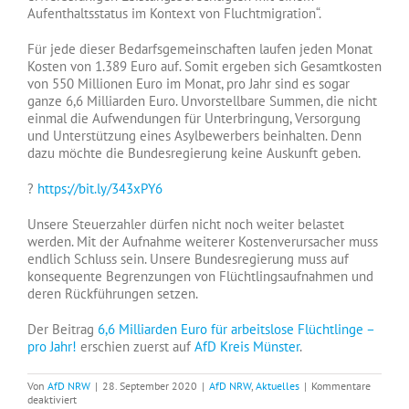
Aufenthaltsstatus im Kontext von Fluchtmigration“.
Für jede dieser Bedarfsgemeinschaften laufen jeden Monat
Kosten von 1.389 Euro auf. Somit ergeben sich Gesamtkosten
von 550 Millionen Euro im Monat, pro Jahr sind es sogar
ganze 6,6 M
illiarden Euro. Unvorstellbare Summen, die nicht
einmal die Aufwendungen für Unterbringung, Versorgung
und Unterstützung eines Asylbewerbers beinhalten. Denn
dazu möchte die Bundesregierung keine Auskunft geben.
?
https://bit.ly/343xPY6
Unsere Steuerzahler dürfen nicht noch weiter belastet
werden. Mit der Aufnahme weiterer Kostenverursacher muss
endlich Schluss sein. Unsere Bundesregierung muss auf
konsequente Begrenzungen von Flüchtlingsaufnahmen und
deren Rückführungen setzen.
Der Beitrag
6,6 Milliarden Euro für arbeitslose Flüchtlinge –
pro Jahr!
erschien zuerst auf
AfD Kreis Münster
.
Von
AfD NRW
|
28. September 2020
|
AfD NRW
,
Aktuelles
|
Kommentare
für
deaktiviert