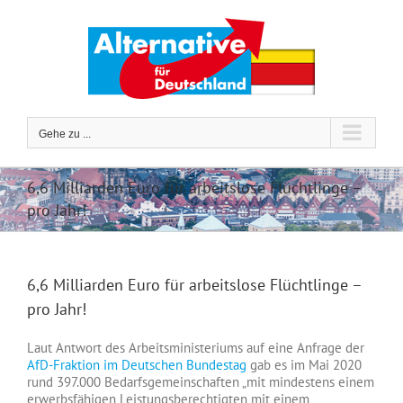
Zum
Inhalt
springen
Gehe zu ...
6,6 Milliarden Euro für arbeitslose Flüchtlinge –
pro Jahr!
6,6 Milliarden Euro für arbeitslose Flüchtlinge –
pro Jahr!
Laut Antwort des Arbeitsministeriums auf eine Anfrage der
AfD-Fraktion im Deutschen Bundestag
gab es im Mai 2020
rund 397.000 Bedarfsgemeinschaften „mit mindestens einem
erwerbsfähigen Leistungsberechtigten mit einem