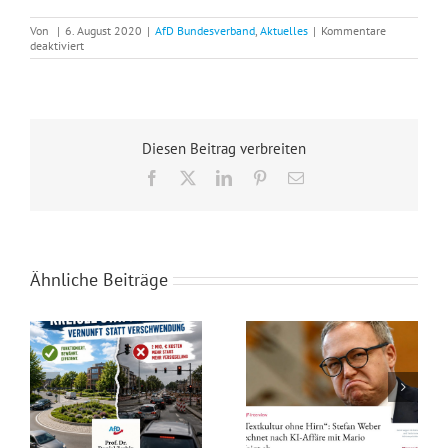
Von
|
6. August 2020
|
AfD Bundesverband
,
Aktuelles
|
Kommentare
für
deaktiviert
Alice
Weidel:
Die
Fortsetzung
des
EZB-
Diesen Beitrag verbreiten
Anleihekaufprogramms
wird
Facebook
X
LinkedIn
Pinterest
E-
die
Mail
Krise
verschärfen
Ähnliche Beiträge
Rotstift bei den Schwächsten: Der Kahlschlag im sozialen Netz von Westfalen-Lippe!
„Textkultur ohne Hirn“: KI-Affäre mit Mario Voigt