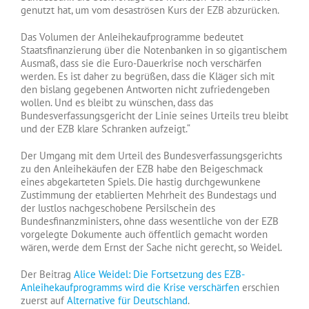
genutzt hat, um vom desaströsen Kurs der EZB abzurücken.
Das Volumen der Anleihekaufprogramme bedeutet
Staatsfinanzierung über die Notenbanken in so gigantischem
Ausmaß, dass sie die Euro-Dauerkrise noch verschärfen
werden. Es ist daher zu begrüßen, dass die Kläger sich mit
den bislang gegebenen Antworten nicht zufriedengeben
wollen. Und es bleibt zu wünschen, dass das
Bundesverfassungsgericht der Linie seines Urteils treu bleibt
und der EZB klare Schranken aufzeigt.“
Der Umgang mit dem Urteil des Bundesverfassungsgerichts
zu den Anleihekäufen der EZB habe den Beigeschmack
eines abgekarteten Spiels. Die hastig durchgewunkene
Zustimmung der etablierten Mehrheit des Bundestags und
der lustlos nachgeschobene Persilschein des
Bundesfinanzministers, ohne dass wesentliche von der EZB
vorgelegte Dokumente auch öffentlich gemacht worden
wären, werde dem Ernst der Sache nicht gerecht, so Weidel.
Der Beitrag
Alice Weidel: Die Fortsetzung des EZB-
Anleihekaufprogramms wird die Krise verschärfen
erschien
zuerst auf
Alternative für Deutschland
.