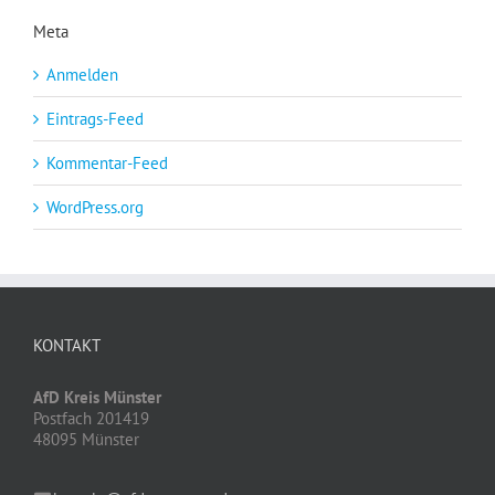
Meta
Anmelden
Eintrags-Feed
Kommentar-Feed
WordPress.org
KONTAKT
AfD Kreis Münster
Postfach 201419
48095 Münster