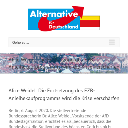
Zum
Inhalt
springen
Gehe zu ...
Alice Weidel: Die Fortsetzung des EZB-
Anleihekaufprogramms wird die Krise verschärfen
Alice Weidel: Die Fortsetzung des EZB-
Anleihekaufprogramms wird die Krise verschärfen
Berlin, 6. August 2020. Die stellvertretende
Bundessprecherin Dr. Alice Weidel, Vorsitzende der AfD-
Bundestagsfraktion, erachtet es als „bedauerlich, dass die
Bundesbank die Steilvorlage des höchsten Gerichts nicht