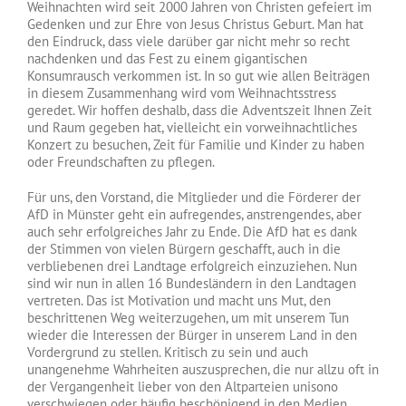
Weihnachten wird seit 2000 Jahren von Christen gefeiert im
Gedenken und zur Ehre von Jesus Christus Geburt. Man hat
den Eindruck, dass viele darüber gar nicht mehr so recht
nachdenken und das Fest zu einem gigantischen
Konsumrausch verkommen ist. In so gut wie allen Beiträgen
in diesem Zusammenhang wird vom Weihnachtsstress
geredet. Wir hoffen deshalb, dass die Adventszeit Ihnen Zeit
und Raum gegeben hat, vielleicht ein vorweihnachtliches
Konzert zu besuchen, Zeit für Familie und Kinder zu haben
oder Freundschaften zu pflegen.
Für uns, den Vorstand, die Mitglieder und die Förderer der
AfD in Münster geht ein aufregendes, anstrengendes, aber
auch sehr erfolgreiches Jahr zu Ende. Die AfD hat es dank
der Stimmen von vielen Bürgern geschafft, auch in die
verbliebenen drei Landtage erfolgreich einzuziehen. Nun
sind wir nun in allen 16 Bundesländern in den Landtagen
vertreten. Das ist Motivation und macht uns Mut, den
beschrittenen Weg weiterzugehen, um mit unserem Tun
wieder die Interessen der Bürger in unserem Land in den
Vordergrund zu stellen. Kritisch zu sein und auch
unangenehme Wahrheiten auszusprechen, die nur allzu oft in
der Vergangenheit lieber von den Altparteien unisono
verschwiegen oder häufig beschönigend in den Medien