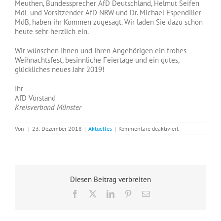
Meuthen, Bundessprecher AfD Deutschland, Helmut Seifen
MdL und Vorsitzender AfD NRW und Dr. Michael Espendiller
MdB, haben ihr Kommen zugesagt. Wir laden Sie dazu schon
heute sehr herzlich ein.
Wir wünschen Ihnen und Ihren Angehörigen ein frohes
Weihnachtsfest, besinnliche Feiertage und ein gutes,
glückliches neues Jahr 2019!
Ihr
AfD Vorstand
Kreisverband Münster
für
Von
|
23. Dezember 2018
|
Aktuelles
|
Kommentare deaktiviert
Weihnachtsgruß
2018
Diesen Beitrag verbreiten
Facebook
X
LinkedIn
Pinterest
E-
Mail