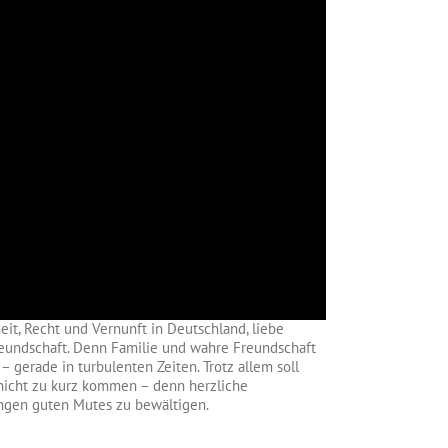
eit, Recht und Vernunft in Deutschland, liebe
Freundschaft. Denn Familie und wahre Freundschaft
 gerade in turbulenten Zeiten. Trotz allem soll
 nicht zu kurz kommen – denn herzliche
ngen guten Mutes zu bewältigen.