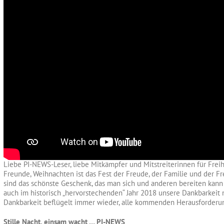
Liebe PI-NEWS-Leser, liebe Mitkämpfer und Mitstreiterinnen für Freih
Freunde, Weihnachten ist das Fest der Freude, der Familie und der 
sind das schönste Geschenk, das man sich und anderen bereiten kann –
auch im historisch „hervorstechenden“ Jahr 2018 unsere Dankbarkeit
Dankbarkeit beflügelt immer wieder, alle kommenden Herausforderu
Stille Nacht, einsam wacht … PI-NEWS