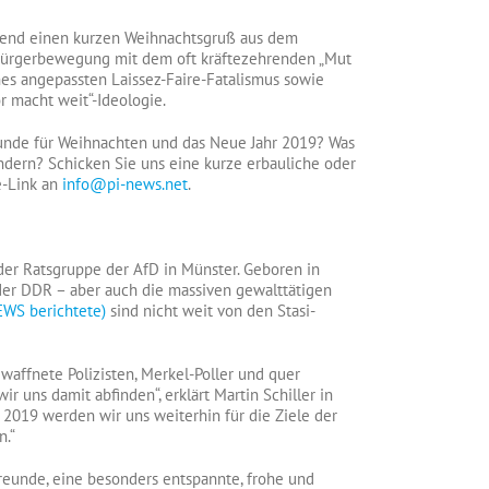
abend einen kurzen Weihnachtsgruß aus dem
 Bürgerbewegung mit dem oft kräftezehrenden „Mut
nes angepassten Laissez-Faire-Fatalismus sowie
r macht weit“-Ideologie.
unde für Weihnachten und das Neue Jahr 2019? Was
 ändern? Schicken Sie uns eine kurze erbauliche oder
e-Link an
info@pi-news.net
.
 der Ratsgruppe der AfD in Münster. Geboren in
 der DDR – aber auch die massiven gewalttätigen
EWS berichtete)
sind nicht weit von den Stasi-
affnete Polizisten, Merkel-Poller und quer
 uns damit abfinden“, erklärt Martin Schiller in
2019 werden wir uns weiterhin für die Ziele der
n.“
reunde, eine besonders entspannte, frohe und