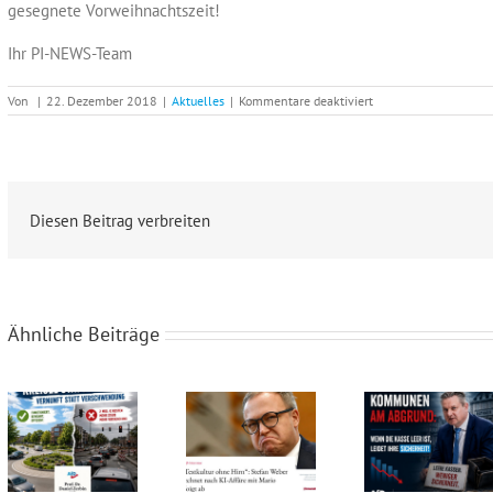
gesegnete Vorweihnachtszeit!
Ihr PI-NEWS-Team
für
Von
|
22. Dezember 2018
|
Aktuelles
|
Kommentare deaktiviert
PI-
NEWS-
Weihnachtsbotschaft
#8:
Martin
Schiller
(AfD-
Diesen Beitrag verbreiten
NRW)
Ähnliche Beiträge
Rotstift bei den Schwächsten: Der Kahlschlag im sozialen Netz von Westfalen-Lippe!
„Textkultur ohne Hirn“: KI-Affäre mit Mario Voigt
Kommunen am Abgrund: Wenn die Kasse leer ist, leidet Ihre Sicherheit!