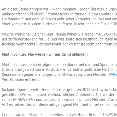
An dieser Stelle bringen wir – wenn möglich – jeden Tag bis Heilig
millionenfachen PI-NEWS-Freundeskreis. Mittlerweile einer wahren
zur Wahrheit“ und dem Willen zu politischer Veränderung im Land ei
einer komplett aus dem Ruder gelaufenen „Macht hoch die Tür, die To
Welche Wünsche, Visionen und Träume haben Sie, liebe PI-NEWS-Fre
lief zufriedenstellend für Sie und was sollte sich bestmöglich rasch
flockige Weihnachts-Videobotschaft per wetransfer.com oder Youtub
Martin Schiller: Nie werden wir uns damit abfinden!
Martin Schiller, 50, ist erfolgreicher Textilunternehmer und Sprecher
Dresden, aufgewachsen in Rostock – er verbüßte „politische Haft“ in
Repressalien gegen die bürgerliche AfD im rot-grünen Münster
(PI-N
Verhältnissen entfernt.
Im kunterbunten, weltoffenen Münster gehören 2018 auch schwer bew
gestellte LKWs zum neuen „weihnachtlichen Ambiente“. „Nie werden wir
seiner PI-NEWS-Weihnachtsbotschaft vor dem Schloss Münster: „Auch 
AfD einsetzen, bis wir diese mit genügend Mehrheit umsetzen könne
Gemeinsam mit Martin Schiller wünschen wir Ihnen, liebe PI-NEWS-F