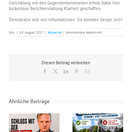
Gleichklang mit den Gegendemonstranten erhob, hätte hier
lückenlose Berichterstattung Klarheit geschaffen.
Demokratie lebt von Informationen. Sie könnten besser sein!
für
Von
|
10. August 2017
|
Aktuelles
|
Kommentare deaktiviert
Leserbrief
an
die
WN:
Demokratie
lebt
Diesen Beitrag verbreiten
von
Informationen
Facebook
X
LinkedIn
Pinterest
E-
–
Mail
insbesondere
zu
Zeiten
der
Wahlkämpfe.
Ähnliche Beiträge