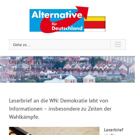
Zum
Inhalt
springen
Gehe zu ...
Leserbrief an die WN: Demokratie lebt von
Informationen – insbesondere zu Zeiten der
Wahlkämpfe.
Leserbrief an die WN: Demokratie lebt von
Informationen – insbesondere zu Zeiten der
Wahlkämpfe.
Leserbrief