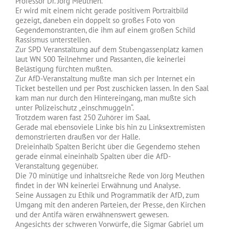
Professor Dr. Jörg Meuthen.
Er wird mit einem nicht gerade positivem Portraitbild
gezeigt, daneben ein doppelt so großes Foto von
Gegendemonstranten, die ihm auf einem großen Schild
Rassismus unterstellen.
Zur SPD Veranstaltung auf dem Stubengassenplatz kamen
laut WN 500 Teilnehmer und Passanten, die keinerlei
Belästigung fürchten mußten.
Zur AfD-Veranstaltung mußte man sich per Internet ein
Ticket bestellen und per Post zuschicken lassen. In den Saal
kam man nur durch den Hintereingang, man mußte sich
unter Polizeischutz „einschmuggeln“.
Trotzdem waren fast 250 Zuhörer im Saal.
Gerade mal ebensoviele Linke bis hin zu Linksextremisten
demonstrierten draußen vor der Halle.
Dreieinhalb Spalten Bericht über die Gegendemo stehen
gerade einmal eineinhalb Spalten über die AfD-
Veranstaltung gegenüber.
Die 70 minütige und inhaltsreiche Rede von Jörg Meuthen
findet in der WN keinerlei Erwähnung und Analyse.
Seine Aussagen zu Ethik und Programmatik der AfD, zum
Umgang mit den anderen Parteien, der Presse, den Kirchen
und der Antifa wären erwähnenswert gewesen.
Angesichts der schweren Vorwürfe, die Sigmar Gabriel um