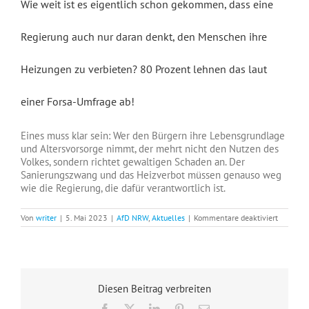
Wie weit ist es eigentlich schon gekommen, dass eine
Regierung auch nur daran denkt, den Menschen ihre
Heizungen zu verbieten? 80 Prozent lehnen das laut
einer Forsa-Umfrage ab!
Eines muss klar sein: Wer den Bürgern ihre Lebensgrundlage
und Altersvorsorge nimmt, der mehrt nicht den Nutzen des
Volkes, sondern richtet gewaltigen Schaden an. Der
Sanierungszwang und das Heizverbot müssen genauso weg
wie die Regierung, die dafür verantwortlich ist.
für
Von
writer
|
5. Mai 2023
|
AfD NRW
,
Aktuelles
|
Kommentare deaktiviert
Die
Grundbed
der
Mensche
sind
nicht
Diesen Beitrag verbreiten
verhande
Facebook
X
LinkedIn
Pinterest
E-