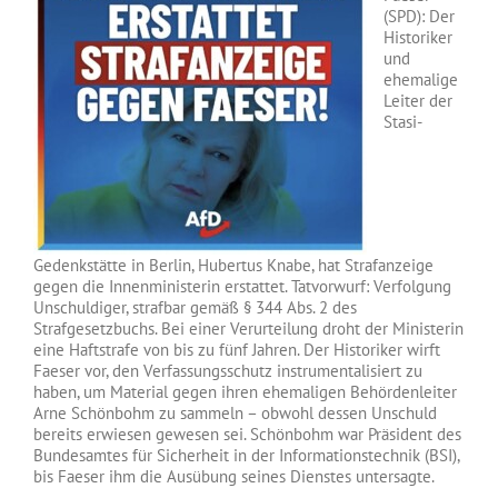
(SPD): Der
Historiker
und
ehemalige
Leiter der
Stasi-
Gedenkstätte in Berlin, Hubertus Knabe, hat Strafanzeige
gegen die Innenministerin erstattet. Tatvorwurf: Verfolgung
Unschuldiger, strafbar gemäß § 344 Abs. 2 des
Strafgesetzbuchs. Bei einer Verurteilung droht der Ministerin
eine Haftstrafe von bis zu fünf Jahren. Der Historiker wirft
Faeser vor, den Verfassungsschutz instrumentalisiert zu
haben, um Material gegen ihren ehemaligen Behördenleiter
Arne Schönbohm zu sammeln – obwohl dessen Unschuld
bereits erwiesen gewesen sei. Schönbohm war Präsident des
Bundesamtes für Sicherheit in der Informationstechnik (BSI),
bis Faeser ihm die Ausübung seines Dienstes untersagte.