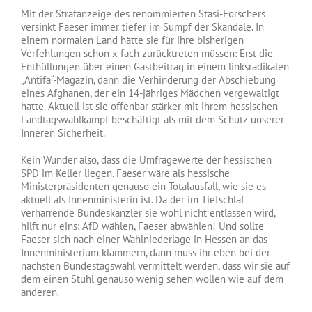
Mit der Strafanzeige des renommierten Stasi-Forschers
versinkt Faeser immer tiefer im Sumpf der Skandale. In
einem normalen Land hätte sie für ihre bisherigen
Verfehlungen schon x-fach zurücktreten müssen: Erst die
Enthüllungen über einen Gastbeitrag in einem linksradikalen
„Antifa“-Magazin, dann die Verhinderung der Abschiebung
eines Afghanen, der ein 14-jähriges Mädchen vergewaltigt
hatte. Aktuell ist sie offenbar stärker mit ihrem hessischen
Landtagswahlkampf beschäftigt als mit dem Schutz unserer
Inneren Sicherheit.
Kein Wunder also, dass die Umfragewerte der hessischen
SPD im Keller liegen. Faeser wäre als hessische
Ministerpräsidenten genauso ein Totalausfall, wie sie es
aktuell als Innenministerin ist. Da der im Tiefschlaf
verharrende Bundeskanzler sie wohl nicht entlassen wird,
hilft nur eins: AfD wählen, Faeser abwählen! Und sollte
Faeser sich nach einer Wahlniederlage in Hessen an das
Innenministerium klammern, dann muss ihr eben bei der
nächsten Bundestagswahl vermittelt werden, dass wir sie auf
dem einen Stuhl genauso wenig sehen wollen wie auf dem
anderen.