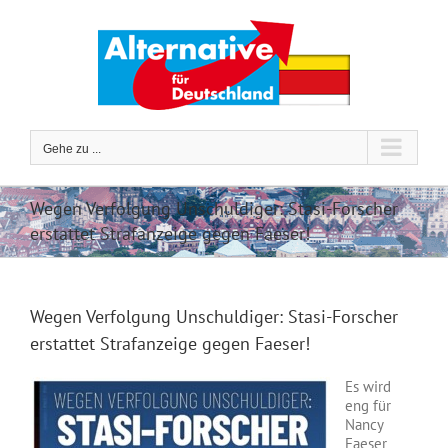
Zum
Inhalt
springen
Gehe zu ...
Wegen Verfolgung Unschuldiger: Stasi-Forscher
erstattet Strafanzeige gegen Faeser!
Wegen Verfolgung Unschuldiger: Stasi-Forscher
erstattet Strafanzeige gegen Faeser!
Es wird
eng für
Nancy
Faeser