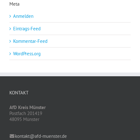
Meta
Anmelden
Eintrags-Feed
Kommentar-Feed
WordPress.org
KONTAKT
AfD Kreis Münster
Postfach 201419
48095 Münster
kontakt@afd-muenster.de