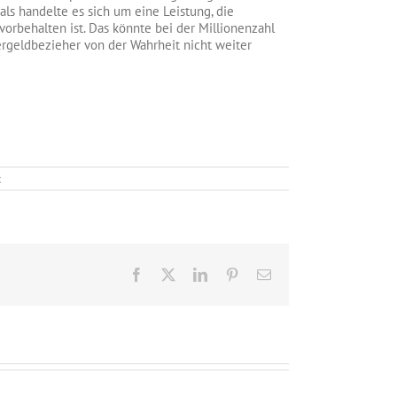
 als handelte es sich um eine Leistung, die
orbehalten ist. Das könnte bei der Millionenzahl
rgeldbezieher von der Wahrheit nicht weiter
für
t
Ist
das
noch
„Bürgergeld“
oder
schon
„Ausländergeld“?
Facebook
X
LinkedIn
Pinterest
E-
Mail