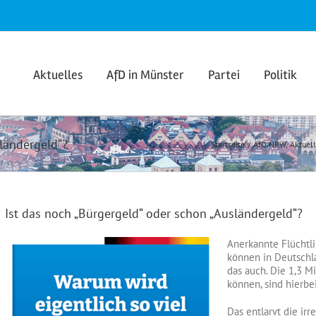
Aktuelles
AfD in Münster
Partei
Politik
sländergeld“?
Startseite
AfD NRW
Aktuell
Ist das noch „Bürgergeld“ oder schon „Ausländergeld“?
Anerkannte Flüchtl
können in Deutschl
das auch. Die 1,3 M
können, sind hierbe
Das entlarvt die ir