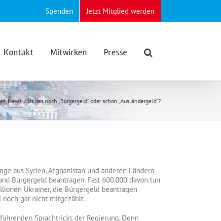
Spenden
Jetzt Mitglied werden
Kontakt
Mitwirken
Presse
es
News
Ist das noch „Bürgergeld“ oder schon „Ausländergeld“?
inge aus Syrien, Afghanistan und anderen Ländern
and Bürgergeld beantragen. Fast 600.000 davon tun
illionen Ukrainer, die Bürgergeld beantragen
i noch gar nicht mitgezählt.
reführenden Sprachtricks der Regierung. Denn