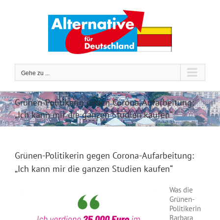
Zum
Inhalt
springen
Gehe zu ...
Grünen-Politikerin gegen Corona-Aufarbeitung:
„Ich kann mir die ganzen Studien kaufen“
Grünen-Politikerin gegen Corona-Aufarbeitung:
„Ich kann mir die ganzen Studien kaufen“
Was die
Grünen-
Politikerin
Barbara