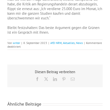
habe, die Kritik am Regierungshandeln derart abzubügeln,
flippt sie erneut aus: „Ich verdiene 25.000 Euro im Monat, ich
kann mir die ganzen Studien kaufen und damit
überschwemmen wir euch.“
Bleibt festzuhalten: Das beste Argument gegen die Grünen
ist ein Gespräch mit ihnen.
Von
writer
|
8. September 2023
|
AfD NRW
,
Aktuelles
,
News
|
Kommentare
für
deaktiviert
Grünen-
Politikerin
gegen
Corona-
Aufarbeitung:
„Ich
Diesen Beitrag verbreiten
kann
mir
Facebook
X
LinkedIn
Pinterest
E-
die
Mail
ganzen
Studien
kaufen“
Ähnliche Beiträge