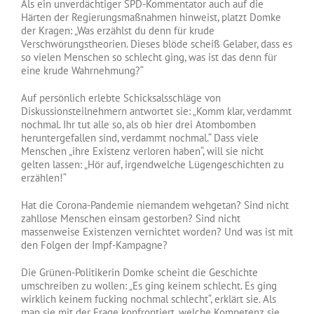
Als ein unverdächtiger SPD-Kommentator auch auf die
Härten der Regierungsmaßnahmen hinweist, platzt Domke
der Kragen: „Was erzählst du denn für krude
Verschwörungstheorien. Dieses blöde scheiß Gelaber, dass es
so vielen Menschen so schlecht ging, was ist das denn für
eine krude Wahrnehmung?“
Auf persönlich erlebte Schicksalsschläge von
Diskussionsteilnehmern antwortet sie: „Komm klar, verdammt
nochmal. Ihr tut alle so, als ob hier drei Atombomben
heruntergefallen sind, verdammt nochmal.“ Dass viele
Menschen „ihre Existenz verloren haben“, will sie nicht
gelten lassen: „Hör auf, irgendwelche Lügengeschichten zu
erzählen!“
Hat die Corona-Pandemie niemandem wehgetan? Sind nicht
zahllose Menschen einsam gestorben? Sind nicht
massenweise Existenzen vernichtet worden? Und was ist mit
den Folgen der Impf-Kampagne?
Die Grünen-Politikerin Domke scheint die Geschichte
umschreiben zu wollen: „Es ging keinem schlecht. Es ging
wirklich keinem fucking nochmal schlecht“, erklärt sie. Als
man sie mit der Frage konfrontiert, welche Kompetenz sie