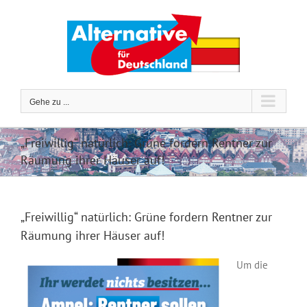
Zum
Inhalt
springen
Gehe zu ...
„Freiwillig“ natürlich: Grüne fordern Rentner zur
Räumung ihrer Häuser auf!
„Freiwillig“ natürlich: Grüne fordern Rentner zur
Räumung ihrer Häuser auf!
Um die