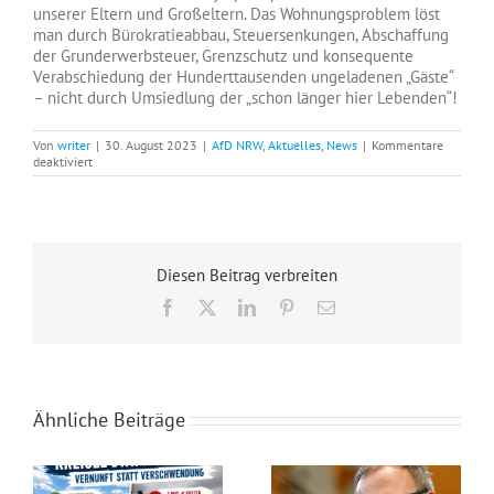
unserer Eltern und Großeltern. Das Wohnungsproblem löst
man durch Bürokratieabbau, Steuersenkungen, Abschaffung
der Grunderwerbsteuer, Grenzschutz und konsequente
Verabschiedung der Hunderttausenden ungeladenen „Gäste“
– nicht durch Umsiedlung der „schon länger hier Lebenden“!
Von
writer
|
30. August 2023
|
AfD NRW
,
Aktuelles
,
News
|
Kommentare
für
deaktiviert
„Freiwillig“
natürlich:
Grüne
fordern
Rentner
zur
Diesen Beitrag verbreiten
Räumung
ihrer
Facebook
X
LinkedIn
Pinterest
E-
Häuser
Mail
auf!
Ähnliche Beiträge