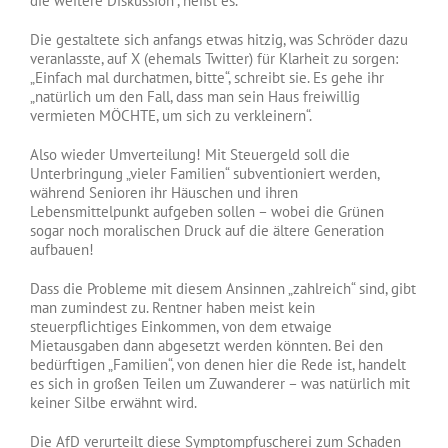
die weitere Diskussion“, heißt es.
Die gestaltete sich anfangs etwas hitzig, was Schröder dazu
veranlasste, auf X (ehemals Twitter) für Klarheit zu sorgen:
„Einfach mal durchatmen, bitte“, schreibt sie. Es gehe ihr
„natürlich um den Fall, dass man sein Haus freiwillig
vermieten MÖCHTE, um sich zu verkleinern“.
Also wieder Umverteilung! Mit Steuergeld soll die
Unterbringung „vieler Familien“ subventioniert werden,
während Senioren ihr Häuschen und ihren
Lebensmittelpunkt aufgeben sollen – wobei die Grünen
sogar noch moralischen Druck auf die ältere Generation
aufbauen!
Dass die Probleme mit diesem Ansinnen „zahlreich“ sind, gibt
man zumindest zu. Rentner haben meist kein
steuerpflichtiges Einkommen, von dem etwaige
Mietausgaben dann abgesetzt werden könnten. Bei den
bedürftigen „Familien“, von denen hier die Rede ist, handelt
es sich in großen Teilen um Zuwanderer – was natürlich mit
keiner Silbe erwähnt wird.
Die AfD verurteilt diese Symptompfuscherei zum Schaden