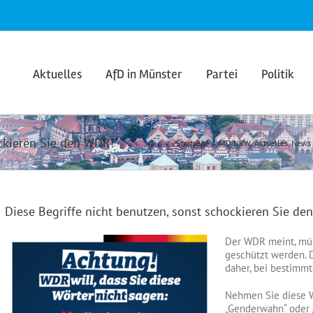
Aktuelles
AfD in Münster
Partei
Politik
ockieren Sie den WDR!
Startseite
AfD NRW
Aktuelles
News
Diese Begriffe nicht benutzen, sonst schockieren Sie de
Der WDR meint, mün
geschützt werden. D
daher, bei bestimmt
Nehmen Sie diese Wa
„Genderwahn“ oder „