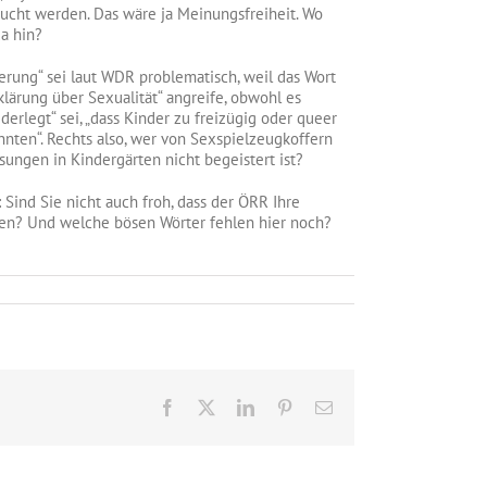
aucht werden. Das wäre ja Meinungsfreiheit. Wo
a hin?
erung“ sei laut WDR problematisch, weil das Wort
klärung über Sexualität“ angreife, obwohl es
derlegt“ sei, „dass Kinder zu freizügig oder queer
nten“. Rechts also, wer von Sexspielzeugkoffern
ungen in Kindergärten nicht begeistert ist?
 Sind Sie nicht auch froh, dass der ÖRR Ihre
en? Und welche bösen Wörter fehlen hier noch?
se
iffe
ht
utzen,
st
ockieren
Facebook
X
LinkedIn
Pinterest
E-
Mail
R!