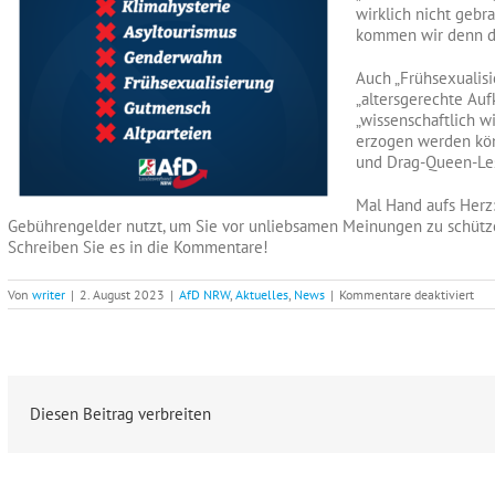
wirklich nicht gebr
kommen wir denn d
Auch „Frühsexualisi
„altersgerechte Auf
„wissenschaftlich wi
erzogen werden kön
und Drag-Queen-Les
Mal Hand aufs Herz:
Gebührengelder nutzt, um Sie vor unliebsamen Meinungen zu schütz
Schreiben Sie es in die Kommentare!
für
Von
writer
|
2. August 2023
|
AfD NRW
,
Aktuelles
,
News
|
Kommentare deaktiviert
Die
Begr
nic
ben
son
sch
Sie
Diesen Beitrag verbreiten
den
WD