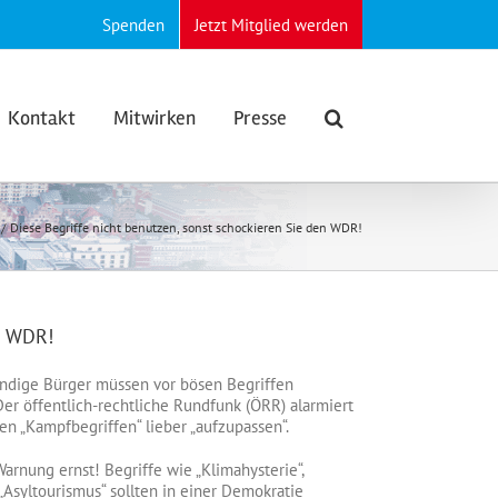
Spenden
Jetzt Mitglied werden
Kontakt
Mitwirken
Presse
Diese Begriffe nicht benutzen, sonst schockieren Sie den WDR!
n WDR!
dige Bürger müssen vor bösen Begriffen
er öffentlich-rechtliche Rundfunk (ÖRR) alarmiert
en „Kampfbegriffen“ lieber „aufzupassen“.
rnung ernst! Begriffe wie „Klimahysterie“,
Asyltourismus“ sollten in einer Demokratie