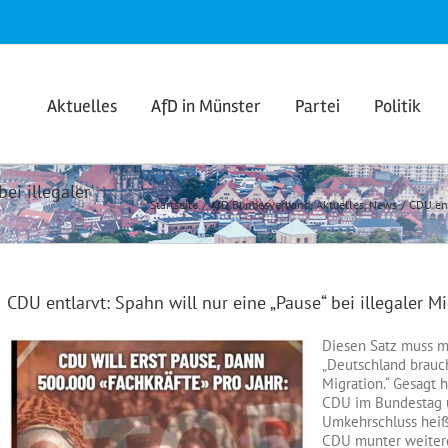
Aktuelles
AfD in Münster
Partei
Politik
ei illegaler
Startseite
AfD Bundesverband
Aktuelles
News
CDU ent
CDU entlarvt: Spahn will nur eine „Pause“ bei illegaler M
Diesen Satz muss m
„Deutschland brauch
Migration.“ Gesagt 
CDU im Bundestag u
Umkehrschluss heißt
CDU munter weiterg