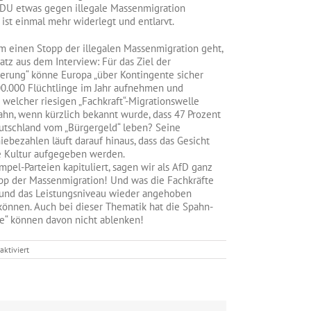
CDU etwas gegen illegale Massenmigration
ist einmal mehr widerlegt und entlarvt.
m einen Stopp der illegalen Massenmigration geht,
Satz aus dem Interview: Für das Ziel der
erung“ könne Europa „über Kontingente sicher
00.000 Flüchtlinge im Jahr aufnehmen und
n welcher riesigen „Fachkraft“-Migrationswelle
ahn, wenn kürzlich bekannt wurde, dass 47 Prozent
utschland vom „Bürgergeld“ leben? Seine
bezahlen läuft darauf hinaus, dass das Gesicht
e Kultur aufgegeben werden.
el-Parteien kapituliert, sagen wir als AfD ganz
topp der Massenmigration! Und was die Fachkräfte
t und das Leistungsniveau wieder angehoben
önnen. Auch bei dieser Thematik hat die Spahn-
e“ können davon nicht ablenken!
für
ktiviert
CDU
entlarvt:
Spahn
will
nur