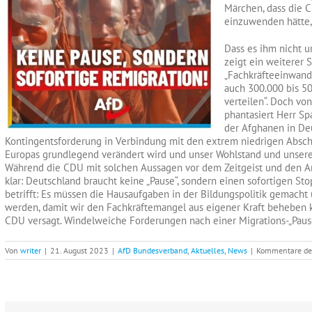
Märchen, dass die 
einzuwenden hätte, 
Dass es ihm nicht u
zeigt ein weiterer 
„Fachkräfteeinwand
auch 300.000 bis 5
verteilen“. Doch vo
phantasiert Herr Sp
der Afghanen in De
Kontingentsforderung in Verbindung mit den extrem niedrigen Abschie
Europas grundlegend verändert wird und unser Wohlstand und unser
Während die CDU mit solchen Aussagen vor dem Zeitgeist und den Amp
klar: Deutschland braucht keine „Pause“, sondern einen sofortigen S
betrifft: Es müssen die Hausaufgaben in der Bildungspolitik gemach
werden, damit wir den Fachkräftemangel aus eigener Kraft beheben k
CDU versagt. Windelweiche Forderungen nach einer Migrations-„Paus
Von
writer
|
21. August 2023
|
AfD Bundesverband
,
Aktuelles
,
News
|
Kommentare dea