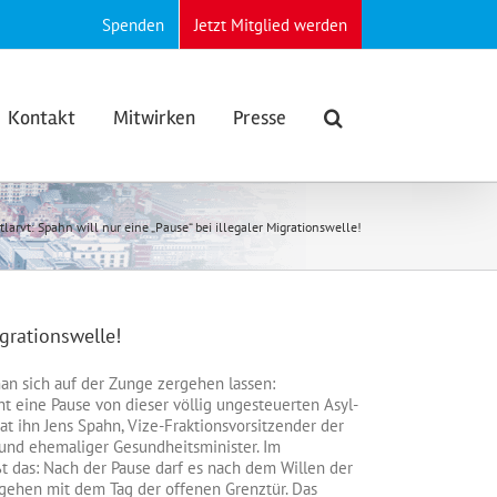
Spenden
Jetzt Mitglied werden
Kontakt
Mitwirken
Presse
larvt: Spahn will nur eine „Pause“ bei illegaler Migrationswelle!
igrationswelle!
an sich auf der Zunge zergehen lassen:
t eine Pause von dieser völlig ungesteuerten Asyl-
hat ihn Jens Spahn, Vize-Fraktionsvorsitzender der
nd ehemaliger Gesundheitsminister. Im
 das: Nach der Pause darf es nach dem Willen der
ehen mit dem Tag der offenen Grenztür. Das