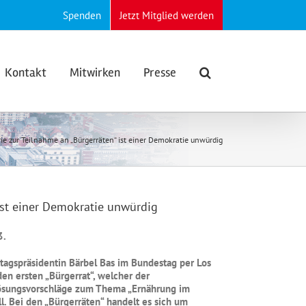
Spenden
Jetzt Mitglied werden
Kontakt
Mitwirken
Presse
ie zur Teilnahme an „Bürgerräten“ ist einer Demokratie unwürdig
ist einer Demokratie unwürdig
3.
tagspräsidentin Bärbel Bas im Bundestag per Los
den ersten „Bürgerrat“, welcher der
ösungsvorschläge zum Thema „Ernährung im
. Bei den „Bürgerräten“ handelt es sich um