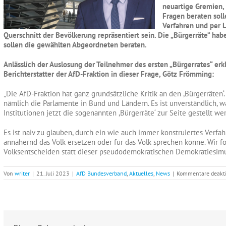
neuartige Gremien, 
Fragen beraten sol
Verfahren und per L
Querschnitt der Bevölkerung repräsentiert sein. Die „Bürgerräte“ ha
sollen die gewählten Abgeordneten beraten.
Anlässlich der Auslosung der Teilnehmer des ersten „Bürgerrates“ erk
Berichterstatter der AfD-Fraktion in dieser Frage, Götz Frömming:
„Die AfD-Fraktion hat ganz grundsätzliche Kritik an den ,Bürgerräten‘.
nämlich die Parlamente in Bund und Ländern. Es ist unverständlich, 
Institutionen jetzt die sogenannten ,Bürgerräte‘ zur Seite gestellt we
Es ist naiv zu glauben, durch ein wie auch immer konstruiertes Verf
annähernd das Volk ersetzen oder für das Volk sprechen könne. Wir 
Volksentscheiden statt dieser pseudodemokratischen Demokratiesimu
Von
writer
|
21. Juli 2023
|
AfD Bundesverband
,
Aktuelles
,
News
|
Kommentare deakti