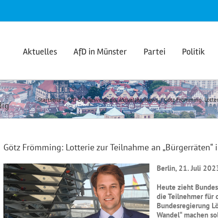
Aktuelles
AfD in Münster
Partei
Politik
Startseite
AfD Bundesverband
Aktuelles
News
Götz Frömming: Lotter
dig
Götz Frömming: Lotterie zur Teilnahme an „Bürgerräten“ 
Berlin, 21. Juli 202
Heute zieht Bundes
die Teilnehmer für 
Bundesregierung L
Wandel“ machen soll