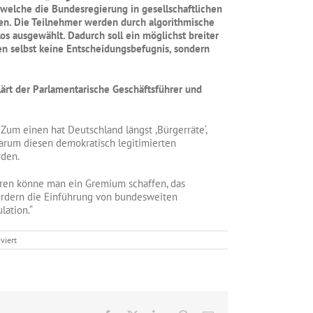
welche die Bundesregierung in gesellschaftlichen
len. Die Teilnehmer werden durch algorithmische
os ausgewählt. Dadurch soll ein möglichst breiter
ben selbst keine Entscheidungsbefugnis, sondern
lärt der Parlamentarische Geschäftsführer und
 Zum einen hat Deutschland längst ,Bürgerräte‘,
warum diesen demokratisch legitimierten
rden.
ahren könne man ein Gremium schaffen, das
fordern die Einführung von bundesweiten
lation.“
für
viert
Götz
Frömming:
Lotterie
zur
Teilnahme
an
„Bürgerräten“