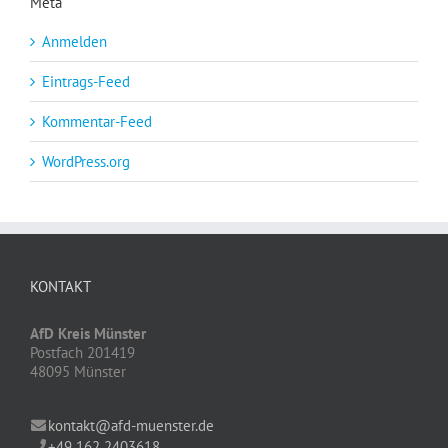
Meta
Anmelden
Eintrags-Feed
Kommentar-Feed
WordPress.org
KONTAKT
AfD Kreis Münster
Postfach 201419
48095 Münster
kontakt@afd-muenster.de
+49 162 2403618