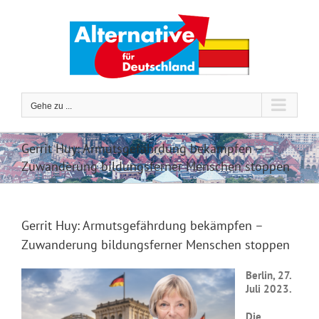
Zum
Inhalt
springen
Gehe zu ...
Gerrit Huy: Armutsgefährdung bekämpfen –
Zuwanderung bildungsferner Menschen stoppen
Gerrit Huy: Armutsgefährdung bekämpfen –
Zuwanderung bildungsferner Menschen stoppen
Berlin, 27.
Juli 2023.
Die