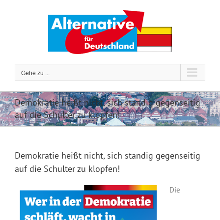
Zum
Inhalt
springen
Gehe zu ...
Demokratie heißt nicht, sich ständig gegenseitig
auf die Schulter zu klopfen!
Demokratie heißt nicht, sich ständig gegenseitig
auf die Schulter zu klopfen!
Die