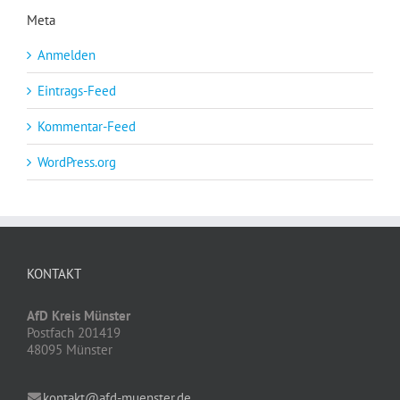
Meta
Anmelden
Eintrags-Feed
Kommentar-Feed
WordPress.org
KONTAKT
AfD Kreis Münster
Postfach 201419
48095 Münster
kontakt@afd-muenster.de