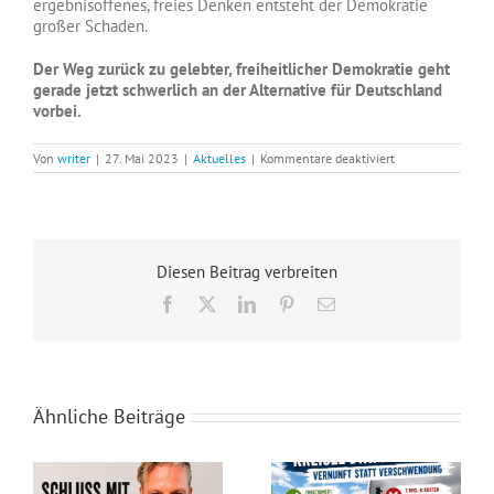
ergebnisoffenes, freies Denken entsteht der Demokratie
großer Schaden.
Der Weg zurück zu gelebter, freiheitlicher Demokratie geht
gerade jetzt schwerlich an der Alternative für Deutschland
vorbei.
für
Von
writer
|
27. Mai 2023
|
Aktuelles
|
Kommentare deaktiviert
Werden
jetzt
auch
Sie
Mitglied
der
Diesen Beitrag verbreiten
AfD
und
Facebook
X
LinkedIn
Pinterest
E-
helfen
Mail
Sie
dabei,
unser
Land
wieder
vom
Ähnliche Beiträge
Kopf
auf
die
Beine
zu