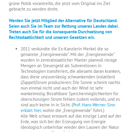
grüne Poltik vorantreibt, die jetzt vom Original ins Ziel
gebracht zu werden droht.
Werden Sie jetzt Mitglied der Alternative für Deutschland.
Seien auch Sie im Team zur Rettung unseres Landes dabei.
Treten auch Sie für die konsequente Durchsetzung von
Rechtsstaatlichkeit und unseren Gesetzen ein.
2011 verkündte die Ex-Kanzlerin Merkel die so
genannte „Energiewende“. Mit der „Energiewende“
wurden in zentralstaatlicher Manier planvoll riesige
Mengen an Steuergeld als Subventionen in
Technologien transferiert, die allesamt daran kranken,
dass diese unzuverlässig schwankenden (volatilen)
(Zappel)Strom produzieren: Die Sonne scheint nachts
nun einmal nicht und auch der Wind ist sehr
wankelmütig. Bezahlbare Speichermöglichkeiten für
überschüssigen Strom fehlen zudem vollends, und es
sind auch keine in in Sicht. (
Prof. Hans-Werner Sinn
erklärt hier
, wohin die „Energiewende“ führt.)
Alle Welt schaut erstaunt auf das einzige Land auf der
Erde, was sich bei der Erzeugung von Energie
ideologisch unbeirrbar wieder den Launen der Natur