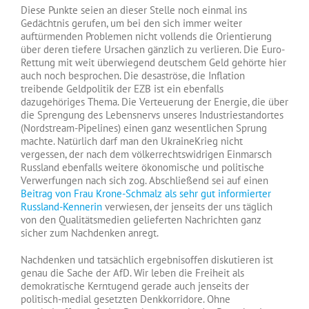
Diese Punkte seien an dieser Stelle noch einmal ins
Gedächtnis gerufen, um bei den sich immer weiter
auftürmenden Problemen nicht vollends die Orientierung
über deren tiefere Ursachen gänzlich zu verlieren. Die Euro-
Rettung mit weit überwiegend deutschem Geld gehörte hier
auch noch besprochen. Die desaströse, die Inflation
treibende Geldpolitik der EZB ist ein ebenfalls
dazugehöriges Thema. Die Verteuerung der Energie, die über
die Sprengung des Lebensnervs unseres Industriestandortes
(Nordstream-Pipelines) einen ganz wesentlichen Sprung
machte. Natürlich darf man den UkraineKrieg nicht
vergessen, der nach dem völkerrechtswidrigen Einmarsch
Russland ebenfalls weitere ökonomische und politische
Verwerfungen nach sich zog. Abschließend sei auf einen
Beitrag von Frau Krone-Schmalz als sehr gut informierter
Russland-Kennerin
verwiesen, der jenseits der uns täglich
von den Qualitätsmedien gelieferten Nachrichten ganz
sicher zum Nachdenken anregt.
Nachdenken und tatsächlich ergebnisoffen diskutieren ist
genau die Sache der AfD. Wir leben die Freiheit als
demokratische Kerntugend gerade auch jenseits der
politisch-medial gesetzten Denkkorridore. Ohne