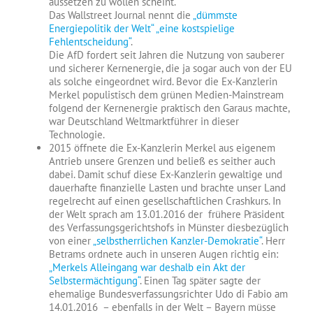
aussetzen zu wollen scheint.
Das Wallstreet Journal nennt die
„dümmste
Energiepolitik der Welt“ „eine kostspielige
Fehlentscheidung“
.
Die AfD fordert seit Jahren die Nutzung von sauberer
und sicherer Kernenergie, die ja sogar auch von der EU
als solche eingeordnet wird. Bevor die Ex-Kanzlerin
Merkel populistisch dem grünen Medien-Mainstream
folgend der Kernenergie praktisch den Garaus machte,
war Deutschland Weltmarktführer in dieser
Technologie.
2015 öffnete die Ex-Kanzlerin Merkel aus eigenem
Antrieb unsere Grenzen und beließ es seither auch
dabei. Damit schuf diese Ex-Kanzlerin gewaltige und
dauerhafte finanzielle Lasten und brachte unser Land
regelrecht auf einen gesellschaftlichen Crashkurs. In
der Welt sprach am 13.01.2016 der frühere Präsident
des Verfassungsgerichtshofs in Münster diesbezüglich
von einer
„selbstherrlichen Kanzler-Demokratie“
. Herr
Betrams ordnete auch in unseren Augen richtig ein:
„Merkels Alleingang war deshalb ein Akt der
Selbstermächtigung“
. Einen Tag später sagte der
ehemalige Bundesverfassungsrichter Udo di Fabio am
14.01.2016 – ebenfalls in der Welt – Bayern müsse