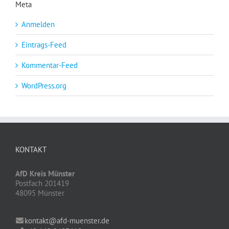
Meta
Anmelden
Eintrags-Feed
Kommentar-Feed
WordPress.org
KONTAKT
AfD Kreis Münster
Postfach 201419
48095 Münster
kontakt@afd-muenster.de