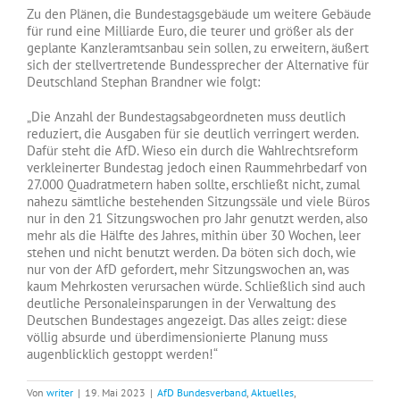
Zu den Plänen, die Bundestagsgebäude um weitere Gebäude
für rund eine Milliarde Euro, die teurer und größer als der
geplante Kanzleramtsanbau sein sollen, zu erweitern, äußert
sich der stellvertretende Bundessprecher der Alternative für
Deutschland Stephan Brandner wie folgt:
„Die Anzahl der Bundestagsabgeordneten muss deutlich
reduziert, die Ausgaben für sie deutlich verringert werden.
Dafür steht die AfD. Wieso ein durch die Wahlrechtsreform
verkleinerter Bundestag jedoch einen Raummehrbedarf von
27.000 Quadratmetern haben sollte, erschließt nicht, zumal
nahezu sämtliche bestehenden Sitzungssäle und viele Büros
nur in den 21 Sitzungswochen pro Jahr genutzt werden, also
mehr als die Hälfte des Jahres, mithin über 30 Wochen, leer
stehen und nicht benutzt werden. Da böten sich doch, wie
nur von der AfD gefordert, mehr Sitzungswochen an, was
kaum Mehrkosten verursachen würde. Schließlich sind auch
deutliche Personaleinsparungen in der Verwaltung des
Deutschen Bundestages angezeigt. Das alles zeigt: diese
völlig absurde und überdimensionierte Planung muss
augenblicklich gestoppt werden!“
Von
writer
|
19. Mai 2023
|
AfD Bundesverband
,
Aktuelles
,