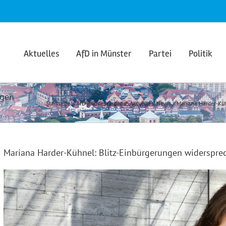
Aktuelles
AfD in Münster
Partei
Politik
ngen
Startseite
AfD Bundesverband
Aktuelles
News
Mariana Harder-Küh
Mariana Harder-Kühnel: Blitz-Einbürgerungen widerspre