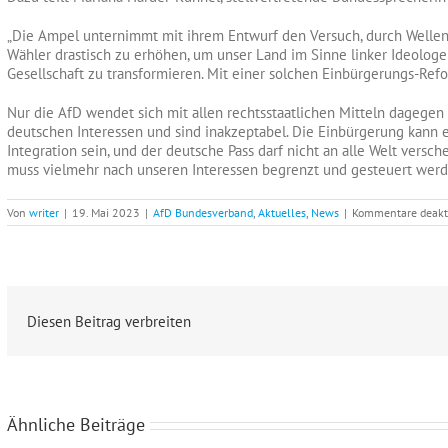
„Die Ampel unternimmt mit ihrem Entwurf den Versuch, durch Wellen
Wähler drastisch zu erhöhen, um unser Land im Sinne linker Ideologen
Gesellschaft zu transformieren. Mit einer solchen Einbürgerungs-Ref
Nur die AfD wendet sich mit allen rechtsstaatlichen Mitteln dagege
deutschen Interessen und sind inakzeptabel. Die Einbürgerung kann 
Integration sein, und der deutsche Pass darf nicht an alle Welt ver
muss vielmehr nach unseren Interessen begrenzt und gesteuert werd
Von
writer
|
19. Mai 2023
|
AfD Bundesverband
,
Aktuelles
,
News
|
Kommentare deakti
Diesen Beitrag verbreiten
Ähnliche Beiträge