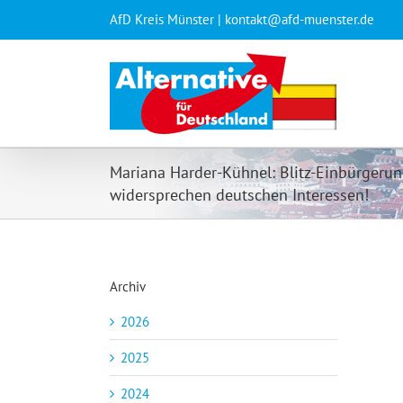
Zum
AfD Kreis Münster | kontakt@afd-muenster.de
Inhalt
springen
Mariana Harder-Kühnel: Blitz-Einbürgeru
widersprechen deutschen Interessen!
Archiv
2026
2025
2024