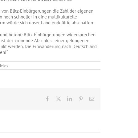
 von Blitz-Einbürgerungen die Zahl der eigenen
 noch schneller in eine multikulturelle
orm würde sich unser Land endgültig abschaffen.
n und betont: Blitz-Einbürgerungen widersprechen
erst der krönende Abschluss einer gelungenen
schenkt werden. Die Einwanderung nach Deutschland
en!“
für
viert
Mariana
Harder-
Kühnel:
Blitz-
Einbürgerungen
widersprechen
deutschen
Facebook
X
LinkedIn
Pinterest
E-
Interessen!
Mail