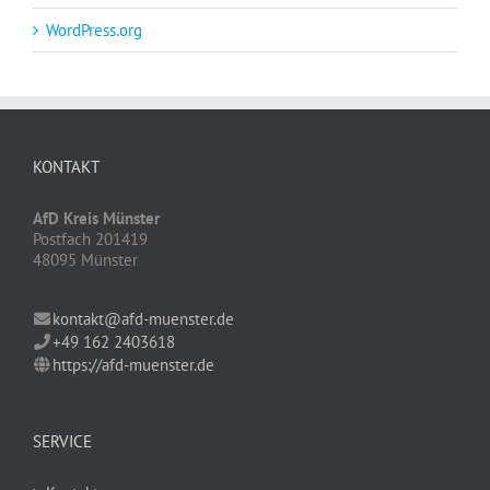
WordPress.org
KONTAKT
AfD Kreis Münster
Postfach 201419
48095 Münster
kontakt@afd-muenster.de
+49 162 2403618
https://afd-muenster.de
SERVICE