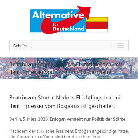
Zum
Inhalt
springen
Gehe zu ...
Beatrix von Storch: Merkels Flüchtlingsdeal mit
dem Erpresser vom Bosporus ist gescheitert
Beatrix von Storch: Merkels Flüchtlingsdeal mit
dem Erpresser vom Bosporus ist gescheitert
Berlin, 5. März 2020.
Erdogan versteht nur Politik der Stärke
.
Nachdem der türkische Präsident Erdoğan angekündigt hatte,
die Grenzen zu öffnen, sind bereits schon jetzt