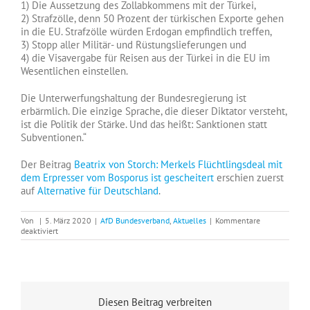
1) Die Aussetzung des Zollabkommens mit der Türkei,
2) Strafzölle, denn 50 Prozent der türkischen Exporte gehen
in die EU. Strafzölle würden Erdogan empfindlich treffen,
3) Stopp aller Militär- und Rüstungslieferungen und
4) die Visavergabe für Reisen aus der Türkei in die EU im
Wesentlichen einstellen.
Die Unterwerfungshaltung der Bundesregierung ist
erbärmlich. Die einzige Sprache, die dieser Diktator versteht,
ist die Politik der Stärke. Und das heißt: Sanktionen statt
Subventionen.“
Der Beitrag
Beatrix von Storch: Merkels Flüchtlingsdeal mit
dem Erpresser vom Bosporus ist gescheitert
erschien zuerst
auf
Alternative für Deutschland
.
Von
|
5. März 2020
|
AfD Bundesverband
,
Aktuelles
|
Kommentare
für
deaktiviert
Beatrix
von
Storch:
Merkels
Flüchtlingsdeal
mit
Diesen Beitrag verbreiten
dem