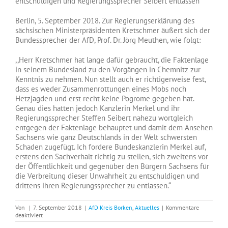
Berlin, 5. September 2018. Zur Regierungserklärung des
sächsischen Ministerpräsidenten Kretschmer äußert sich der
Bundessprecher der AfD, Prof. Dr. Jörg Meuthen, wie folgt:
,,Herr Kretschmer hat lange dafür gebraucht, die Faktenlage
in seinem Bundesland zu den Vorgängen in Chemnitz zur
Kenntnis zu nehmen. Nun stellt auch er richtigerweise fest,
dass es weder Zusammenrottungen eines Mobs noch
Hetzjagden und erst recht keine Pogrome gegeben hat.
Genau dies hatten jedoch Kanzlerin Merkel und ihr
Regierungssprecher Steffen Seibert nahezu wortgleich
entgegen der Faktenlage behauptet und damit dem Ansehen
Sachsens wie ganz Deutschlands in der Welt schwersten
Schaden zugefügt. Ich fordere Bundeskanzlerin Merkel auf,
erstens den Sachverhalt richtig zu stellen, sich zweitens vor
der Öffentlichkeit und gegenüber den Bürgern Sachsens für
die Verbreitung dieser Unwahrheit zu entschuldigen und
drittens ihren Regierungssprecher zu entlassen.“
Von
|
7. September 2018
|
AfD Kreis Borken
,
Aktuelles
|
Kommentare
für
deaktiviert
Jörg