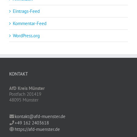
Eintrags-Feed
Kommentar-Feed
WordPress.org
KONTAKT
AfD Kreis Münster
Postfach 201419
48095 Münster
kontakt@afd-muenster.de
+49 162 2403618
https://afd-muenster.de