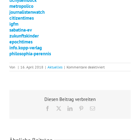
tichyseinblick
metropolico
journalistenwatch
citizentimes
igfm
sabatina-ev
zukunftskinder
epochtimes
info.kopp-verlag
philosophia-perennis
für
Von
|
16. April 2018
|
Aktuelles
|
Kommentare deaktiviert
Bilden
Sie
sich
Ihre
eigene
Meinung!
Diesen Beitrag verbreiten
Facebook
X
LinkedIn
Pinterest
E-
Mail