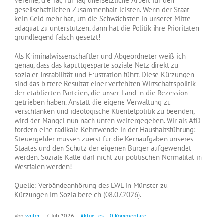
Vereine, die Tag für Tag unersetzliche Arbeit für den
gesellschaftlichen Zusammenhalt leisten. Wenn der Staat
kein Geld mehr hat, um die Schwächsten in unserer Mitte
adäquat zu unterstützen, dann hat die Politik ihre Prioritäten
grundlegend falsch gesetzt!
Als Kriminalwissenschaftler und Abgeordneter weiß ich
genau, dass das kaputtgesparte soziale Netz direkt zu
sozialer Instabilität und Frustration führt. Diese Kürzungen
sind das bittere Resultat einer verfehlten Wirtschaftspolitik
der etablierten Parteien, die unser Land in die Rezession
getrieben haben. Anstatt die eigene Verwaltung zu
verschlanken und ideologische Klientelpolitik zu beenden,
wird der Mangel nun nach unten weitergegeben. Wir als AfD
fordern eine radikale Kehrtwende in der Haushaltsführung:
Steuergelder müssen zuerst für die Kernaufgaben unseres
Staates und den Schutz der eigenen Bürger aufgewendet
werden. Soziale Kälte darf nicht zur politischen Normalität in
Westfalen werden!
Quelle: Verbändeanhörung des LWL in Münster zu
Kürzungen im Sozialbereich (08.07.2026).
Von
writer
|
7. Juli 2026
|
Aktuelles
|
0 Kommentare