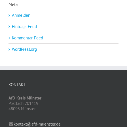
Meta
Anmelden
Eintrags-Feed
Kommentar-Feed
WordPress.org
KONTAKT
AfD Kreis Münster
Postfach 201419
48095 Münster
kontakt@afd-muenster.de