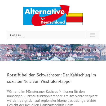
Zum
Inhalt
springen
Gehe zu ...
Rotstift bei den Schwächsten: Der Kahlschlag im
sozialen Netz von Westfalen-Lippe!
Rotstift bei den Schwächsten: Der Kahlschlag im
sozialen Netz von Westfalen-Lippe!
Während im Münsteraner Rathaus Millionen für den
unnötigen Rückbau funktionierender Kreisverkehre verplant
werden, zeigt sich auf regionaler Ebene das traurige, wahre
Gesicht der aktuellen Haushaltspolitik. Beim