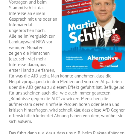
Vorträgen und beim
Stammtisch ist das
Interesse an einem
Gespräch mit uns oder an
Infomaterial
ungebrochen hoch.
Alleine im Vergleich zur
Landtagswahl NRW vor
wenigen Monaten
zeigen die Menschen
jetzt sehr viel mehr
Interesse daran, aus
erster Hand zu erfahren,
für was die AfD steht. Man könnte annehmen, dass die
Negativpropaganda in den Medien und von den Altparteien
über die AfD genau zu diesem Effekt geführt hat. Beflügelnd
für uns scheinen auch die -wie auch immer gearteten-
„Bündnisse gegen die AfD“ zu wirken. Menschen, die
aufmerksam deren sinnfreie Parolen hören oder lesen und
kritisch hinterfragen, wird schnell klar, dass diese AfD Gegner
offensichtlich keinerlei Ahnung haben von dem, worüber sie
sich äußern.
Das führt dann u. a. dazu, dass uns z. B. beim Plakataufhängen