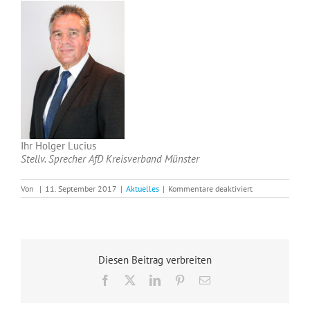
Ihr Holger Lucius
Stellv. Sprecher AfD Kreisverband Münster
für
Von
|
11. September 2017
|
Aktuelles
|
Kommentare deaktiviert
Endspurt
zur
Bundestagswahl
am
24.
September
Diesen Beitrag verbreiten
2017
Facebook
X
LinkedIn
Pinterest
E-
Mail