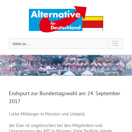
Zum
Inhalt
springen
Gehe zu ...
Endspurt zur Bundestagswahl am 24. September
2017
Endspurt zur Bundestagswahl am 24. September
2017
Liebe Mitbürger in Münster und Umland,
der Elan ist ungebrochen bei den Mitgliedern und
Unterstützern der AfD in Münster. Viele fleißige Hände