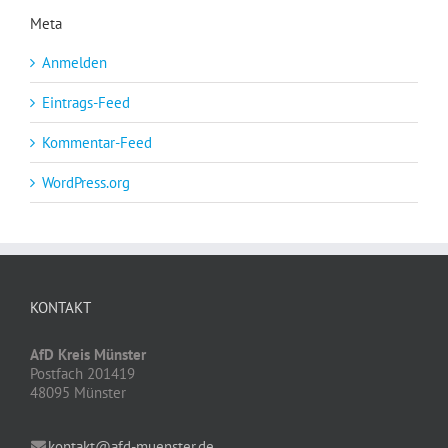
Meta
Anmelden
Eintrags-Feed
Kommentar-Feed
WordPress.org
KONTAKT
AfD Kreis Münster
Postfach 201419
48095 Münster
kontakt@afd-muenster.de