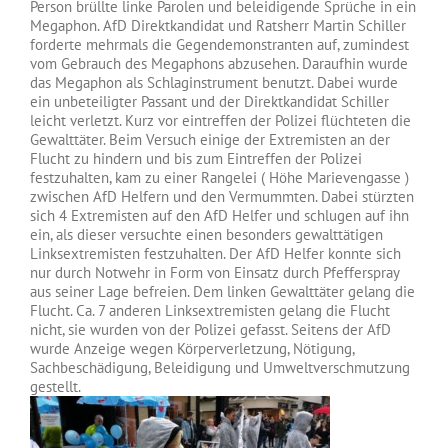
Person brüllte linke Parolen und beleidigende Sprüche in ein
Megaphon. AfD Direktkandidat und Ratsherr Martin Schiller
forderte mehrmals die Gegendemonstranten auf, zumindest
vom G
ebrauch des Megaphons abzusehen. Daraufhin wurde
das Megaphon als Schlaginstrument benutzt. Dabei wurde
ein unbeteiligter Passant und der Direktkandidat Schiller
leicht verletzt. Kurz vor eintreffen der Polizei flüchteten die
Gewalttäter. Beim Versuch einige der Extremisten an der
Flucht zu hindern und bis zum Eintreffen der Polizei
festzuhalten, kam zu einer Rangelei ( Höhe Marievengasse )
zwischen AfD Helfern und den Vermummten. Dabei stürzten
sich 4 Extremisten auf den AfD Helfer und schlugen auf ihn
ein, als dieser versuchte einen besonders gewalttätigen
Linksextremisten festzuhalten. Der AfD Helfer konnte sich
nur durch Notwehr in Form von Einsatz durch Pfefferspray
aus seiner Lage befreien. Dem linken Gewalttäter gelang die
Flucht. Ca. 7 anderen Linksextremisten gelang die Flucht
nicht, sie wurden von der Polizei gefasst. Seitens der AfD
wurde Anzeige wegen Körperverletzung, Nötigung,
Sachbeschädigung, Beleidigung und Umweltverschmutzung
gestellt.