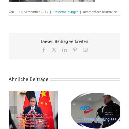
für
Von
|
18. September 2017
|
Pressemeldungen
|
Kommentare deaktiviert
Erneut
linke
Gewalt
gegen
AfD
Infosta
Diesen Beitrag verbreiten
Facebook
X
LinkedIn
Pinterest
E-
Mail
Ähnliche Beiträge
Der Selbstgerechte schadet der Demokratie
+++ Pressemitteilung +++ AfD Münster gegen Linksradikalismus und Gender Gaga!